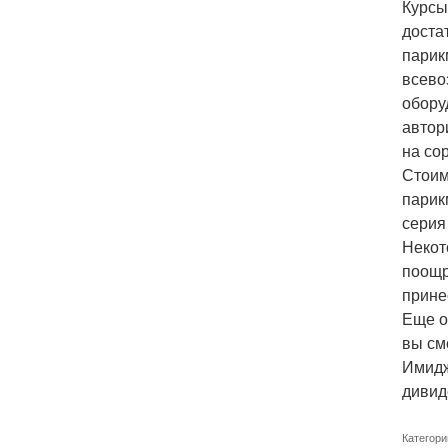
Курсы
доста
парик
всево
обору
автор
на со
Стоим
парик
серия
Некот
поощр
прине
Еще о
вы см
Имидж
дивид
Категори