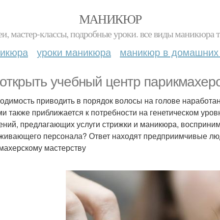
МАНИКЮР
и, мастер-классы, подробные уроки. все виды маникюра т
никюра
уроки маникюра
маникюр в домашних
 открыть учебный центр парикмахер
одимость приводить в порядок волосы на голове наработана
ми также приближается к потребности на генетическом уров
ений, предлагающих услуги стрижки и маникюра, воспринима
живающего персонала? Ответ находят предприимчивые лю
махерскому мастерству