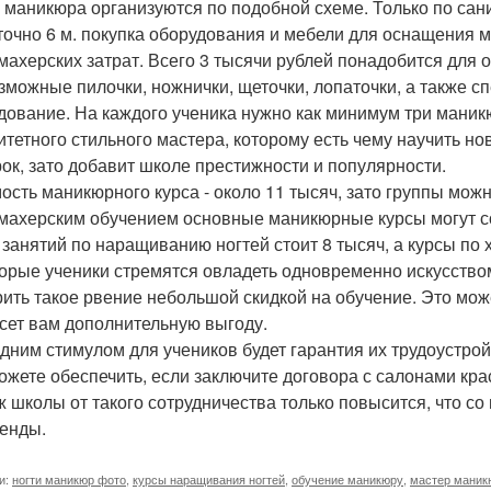
 маникюра организуются по подобной схеме. Только по са
точно 6 м. покупка оборудования и мебели для оснащения 
махерских затрат. Всего 3 тысячи рублей понадобится для о
зможные пилочки, ножнички, щеточки, лопаточки, а также
дование. На каждого ученика нужно как минимум три маник
итетного стильного мастера, которому есть чему научить н
рок, зато добавит школе престижности и популярности.
ость маникюрного курса - около 11 тысяч, зато группы можн
махерским обучением основные маникюрные курсы могут 
 занятий по наращиванию ногтей стоит 8 тысяч, а курсы по 
орые ученики стремятся овладеть одновременно искусство
ить такое рвение небольшой скидкой на обучение. Это мож
сет вам дополнительную выгоду.
дним стимулом для учеников будет гарантия их трудоустрой
ожете обеспечить, если заключите договора с салонами кра
 школы от такого сотрудничества только повысится, что с
енды.
и:
ногти маникюр фото
,
курсы наращивания ногтей
,
обучение маникюру
,
мастер маник