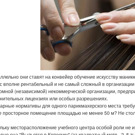
аллельно они ставят на конвейер обучение искусству маникю
с вполне рентабельный и не самый сложный в организации 
омной (независимой) некоммерческой организации, предпри
нительных лицензиях или особых разрешениях.
арные нормативы для одного парикмахерского места требуют
е просторное помещение площадью не менее 50 м? Не стол
льку месторасположение учебного центра особой роли не иг
авно она "Выльется в Копеечку" (за квадратный метр - 2, 5 