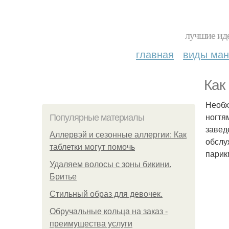
лучшие иде
главная
виды ма
Как
Необх
ногтя
Популярные материалы
завед
Аллервэй и сезонные аллергии: Как
обслу
таблетки могут помочь
парик
Удаляем волосы с зоны бикини.
Бритье
Стильный образ для девочек.
Обручальные кольца на заказ -
преимущества услуги