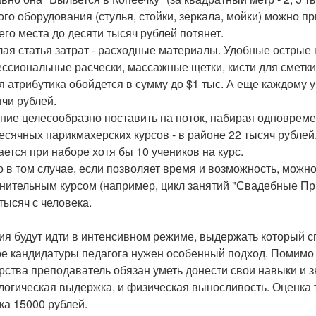
ого оборудования (стулья, стойки, зеркала, мойки) можно 
его места до десяти тысяч рублей потянет.
ая статья затрат - расходные материалы. Удобные острые 
ссиональные расчески, массажные щетки, кисти для сметки
я атрибутика обойдется в сумму до $1 тыс. А еще каждому 
ячи рублей.
ние целесообразно поставить на поток, набирая одновремен
есячных парикмахерских курсов - в районе 22 тысяч рубле
ается при наборе хотя бы 10 учеников на курс.
о в том случае, если позволяет время и возможность, мож
нительным курсом (например, цикл занятий "Свадебные При
тысяч с человека.
ия будут идти в интенсивном режиме, выдержать который с
е кандидатуры педагога нужен особенный подход. Помимо
рства преподаватель обязан уметь донести свои навыки и з
логическая выдержка, и физическая выносливость. Оценка т
ка 15000 рублей.