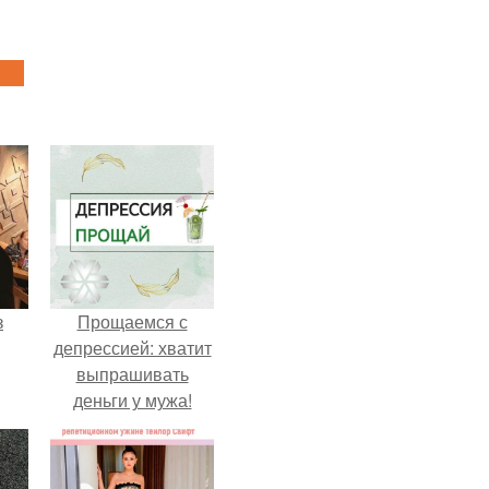
з
Прощаемся с
депрессией: хватит
выпрашивать
деньги у мужа!