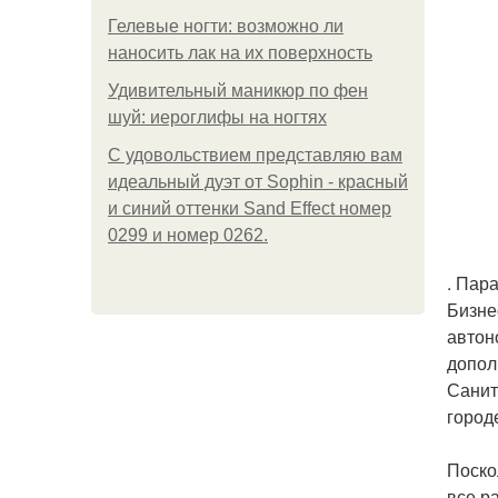
Гелевые ногти: возможно ли
наносить лак на их поверхность
Удивительный маникюр по фен
шуй: иероглифы на ногтях
С удовольствием представляю вам
идеальный дуэт от Sophin - красный
и синий оттенки Sand Effect номер
0299 и номер 0262.
. Пар
Бизне
автон
допол
Санит
город
Поско
все р