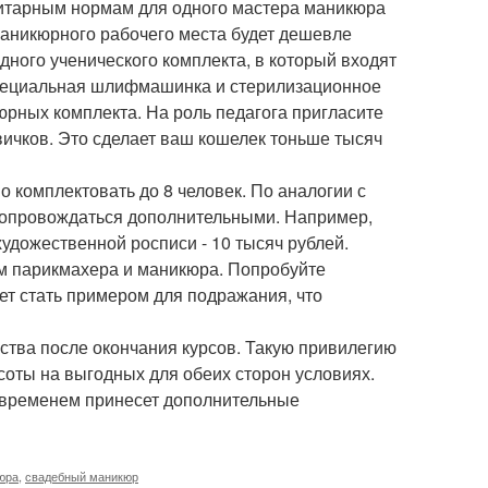
нитарным нормам для одного мастера маникюра
маникюрного рабочего места будет дешевле
дного ученического комплекта, в который входят
 специальная шлифмашинка и стерилизационное
юрных комплекта. На роль педагога пригласите
овичков. Это сделает ваш кошелек тоньше тысяч
о комплектовать до 8 человек. По аналогии с
сопровождаться дополнительными. Например,
художественной росписи - 10 тысяч рублей.
м парикмахера и маникюра. Попробуйте
ет стать примером для подражания, что
ства после окончания курсов. Такую привилегию
соты на выгодных для обеих сторон условиях.
о временем принесет дополнительные
юра
,
свадебный маникюр