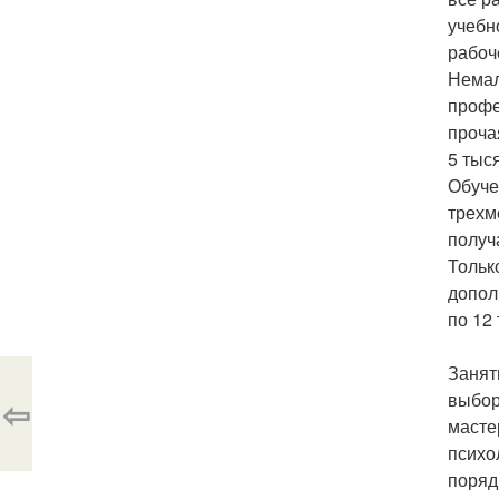
учебн
рабоч
Немал
профе
проча
5 тыс
Обуче
трехм
получ
Тольк
допол
по 12 
Занят
выбор
⇦
масте
психо
поряд