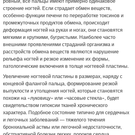
ровный, все пальцы имеют примерно одинаковое
строение ногтей. Если страдает обмен веществ,
особенно функции печени по переработке токсинов и
промежуточных продуктов обмена, происходит
деформация ногтей на руках и ногах, они становятся
мягкими и хрупкими, бугристыми. Наиболее часто
внешними проявлениями страданий организма и
расстройств обмена веществ являются нарушение
рельефа ногтей и резкое изменение их формы,
патологические включения в толще ногтевой пластины.
Увеличение ногтевой пластины в размерах, наряду с
концевой фалангой пальца, формирование резкой
выпуклости и утолщения ногтей, которые становятся
похожи на «луковицу» или «часовые стекла», будет
свидетельством гипоксии тканей хронического
характера. Подобное состояние типично для сердечных
и легочных заболеваний — тяжелого течения
бронхиальной астмы или легочной недостаточности,
обструктивной болезни легких, пороков сердца.