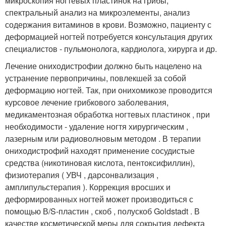
микроскопия ногтевых пластинок на грибы,
спектральный анализ на микроэлементы, анализ
содержания витаминов в крови. Возможно, пациенту с
деформацией ногтей потребуется консультация других
специалистов - пульмонолога, кардиолога, хирурга и др.
Лечение ониходистрофии должно быть нацелено на
устранение первопричины, повлекшей за собой
деформацию ногтей. Так, при онихомикозе проводится
курсовое лечение грибкового заболевания,
медикаментозная обработка ногтевых пластинок , при
необходимости - удаление ногтя хирургическим ,
лазерным или радиоволновым методом . В терапии
ониходистрофий находят применение сосудистые
средства (никотиновая кислота, пентоксифиллин),
физиотерапия ( УВЧ , дарсонвализация ,
амплипульстерапия ). Коррекция вросших и
деформированных ногтей может производиться с
помощью В/S-пластин , скоб , полускоб Goldstadt . В
качестве косметической меры для сокрытия дефекта