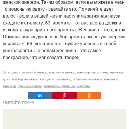
женской энергии. Таким образом, если вы можете в чем-
то помочь человеку - сделайте это. Поменяйте цвет
волос - если в вашей жизни наступила затяжная пауза,
сходите к стилисту. 63. ароматы - от вас всегда должна
исходить аура приятного аромата. Женщина - это цветок.
Покупка новых духов и выбор аромата женскую энергию
усиливает. 64. достоинство - будьте уверены в своей
уникальности. По ведам женщина - это самое
прекрасное, что мог создать творец.
Категории:
красивый маникюр
,
красный маникюр
,
маникюр лаком фото
,
маникюр
дома
,
мастер маникюра
,
как сделать маникюр
,
обучение маникюру
,
макияж и
маникюр
,
лунный маникюр
,
маникюр в домашних условиях
Читайте также