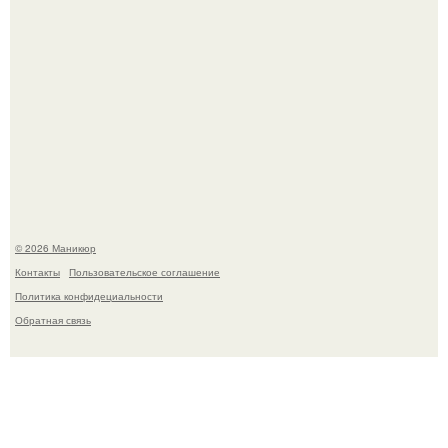
В любой сумке часто валяется обычный пластиковый
крабик.
© 2026 Маникюр
Контакты
Пользовательское соглашение
Политика конфидециальности
Обратная связь