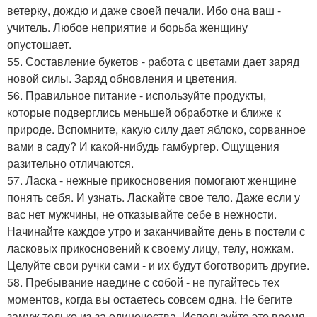
ветерку, дождю и даже своей печали. Ибо она ваш -
учитель. Любое неприятие и борьба женщину
опустошает.
55. Составление букетов - работа с цветами дает заряд
новой силы. Заряд обновления и цветения.
56. Правильное питание - используйте продукты,
которые подверглись меньшей обработке и ближе к
природе. Вспомните, какую силу дает яблоко, сорванное
вами в саду? И какой-нибудь гамбургер. Ощущения
разительно отличаются.
57. Ласка - нежные прикосновения помогают женщине
понять себя. И узнать. Ласкайте свое тело. Даже если у
вас нет мужчины, не отказывайте себе в нежности.
Начинайте каждое утро и заканчивайте день в постели с
ласковых прикосновений к своему лицу, телу, ножкам.
Целуйте свои ручки сами - и их будут боготворить другие.
58. Пребывание наедине с собой - не пугайтесь тех
моментов, когда вы остаетесь совсем одна. Не бегите
замуж только из-за одиночества. Используйте это время,