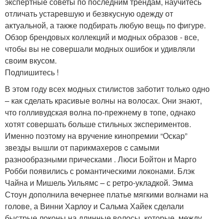
экспертные советы по последним трендам, научитесь
отличать устаревшую и безвкусную одежду от
актуальной, а также подбирать любую вещь по фигуре.
Обзор брендовых коллекций и модных образов - все,
чтобы вы не совершали модных ошибок и удивляли
своим вкусом.
Подпишитесь !
В этом году всех модных стилистов заботит только одно
– как сделать красивые волны на волосах. Они знают,
что голливудская волна по-прежнему в топе, однако
хотят совершать больше стильных экспериментов.
Именно поэтому на вручение кинопремии “Оскар”
звезды вышли от парикмахеров c самыми
разнообразными прическами . Люси Бойтон и Марго
Робби появились с романтическими локонами. Блэк
Чайна и Мишель Уильямс – с ретро-укладкой. Эмма
Стоун дополнила вечернее платье мягкими волнами на
голове, а Винни Харлоу и Сальма Хайек сделали
быстрые локоны на длинные волосы, которые, между