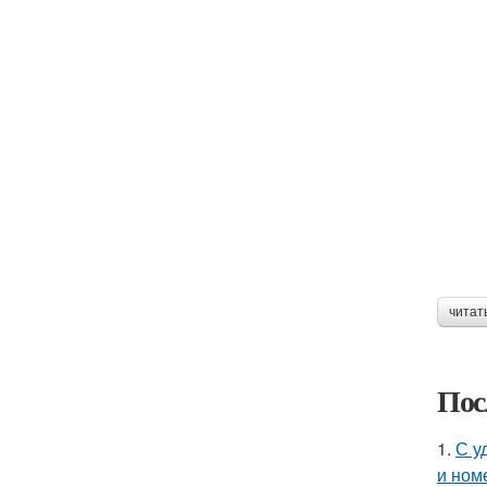
читат
Пос
1.
С у
и ном