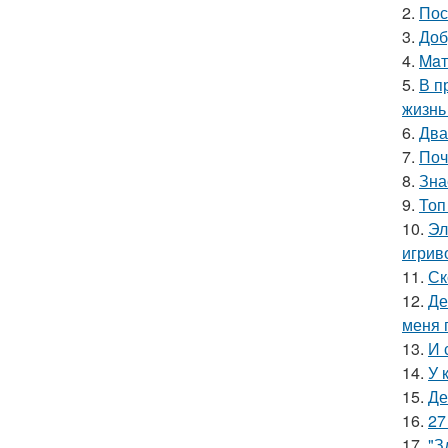
2.
Пос
3.
Доб
4.
Maт
5.
В п
жизнь
6.
Два
7.
Поч
8.
Зна
9.
Топ
10.
Эл
игрив
11.
Ск
12.
Де
меня 
13.
И 
14.
У 
15.
Де
16.
27
17.
"З