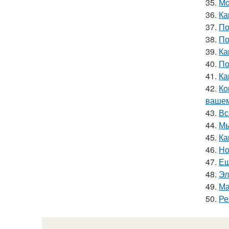
35.
Мо
36.
Ка
37.
По
38.
По
39.
Ка
40.
По
41.
Ка
42.
Ко
вашем
43.
Вс
44.
Мы
45.
Ка
46.
Но
47.
Ещ
48.
Эл
49.
Ма
50.
Ре