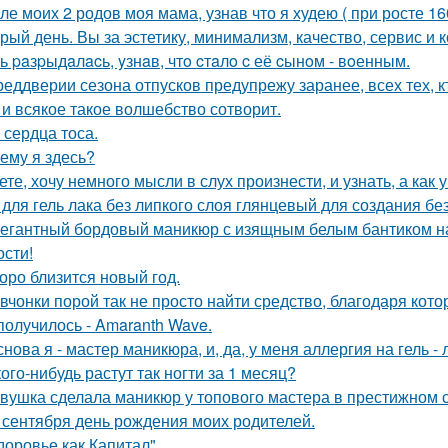
ле моих 2 родов моя мама, узнав что я худею ( при росте 160
рый день. Вы за эстетику, минимализм, качество, сервис и
ь paзpыдaлacь, yзнaв, чтo cтaлo c её cынoм - вoенным.
реддверии сезона отпусков предупрежу заранее, всех тех, кт
 и всякое такое волшебство сотворит.
 сердца тоса.
ему я здесь?
ете, хочу немного мысли в слух произнести, и узнать, а как 
 для гель лака без липкого слоя глянцевый для создания б
егантный бордовый маникюр с изящным белым бантиком на о
ости!
оро близится новый год.
вчонки порой так не просто найти средство, благодаря кото
получилось - Amaranth Wave.
снова я - мастер маникюра, и, да, у меня аллергия на гель - 
кого-нибудь растут так ногти за 1 месяц?
вушка сделала маникюр у топового мастера в престижном с
 сентября день рождения моих родителей.
доровье как Капитал".