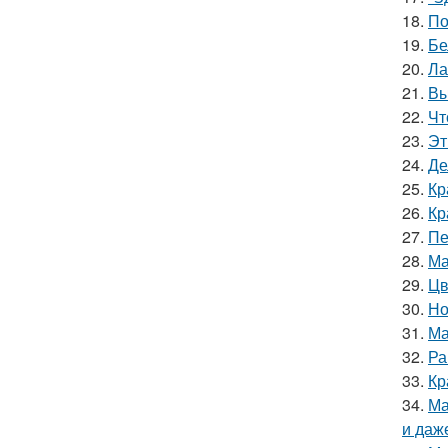
18.
По
19.
Бе
20.
Ла
21.
Вы
22.
Чт
23.
Эт
24.
Де
25.
Кр
26.
Кр
27.
Пе
28.
Ма
29.
Цв
30.
Но
31.
Ма
32.
Ра
33.
Кр
34.
Ма
и даж