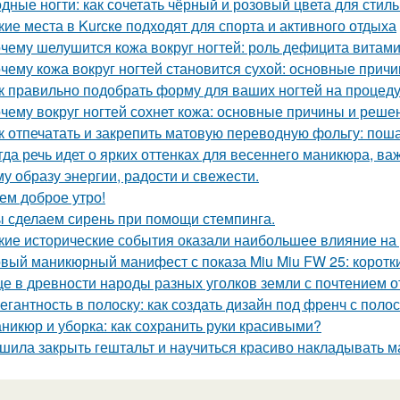
дные ногти: как сочетать чёрный и розовый цвета для стил
кие места в Kurскe подходят для спорта и активного отдыха
чему шелушится кожа вокруг ногтей: роль дефицита витам
чему кожа вокруг ногтей становится сухой: основные прич
к правильно подобрать форму для ваших ногтей на процеду
чему вокруг ногтей сохнет кожа: основные причины и реше
к отпечатать и закрепить матовую переводную фольгу: пош
гда речь идет о ярких оттенках для весеннего маникюра, ва
у образу энергии, радости и свежести.
ем доброе утро!
 сделаем сирень при помощи стемпинга.
кие исторические события оказали наибольшее влияние на
вый маникюрный манифест с показа Miu Miu FW 25: короткие
е в древности народы разных уголков земли с почтением о
егантность в полоску: как создать дизайн под френч с поло
никюр и уборка: как сохранить руки красивыми?
шила закрыть гештальт и научиться красиво накладывать м