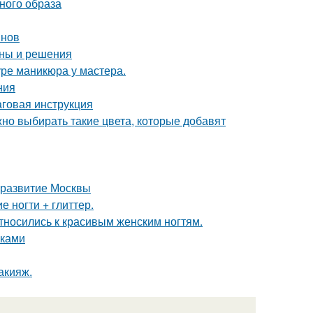
ьного образа
инов
ины и решения
ре маникюра у мастера.
ния
аговая инструкция
жно выбирать такие цвета, которые добавят
 развитие Москвы
 ногти + глиттер.
тносились к красивым женским ногтям.
сками
акияж.