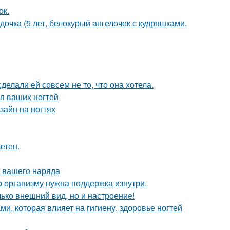
ок.
дочка (5 лет, белокурый ангелочек с кудряшками.
делали ей совсем не то, что она хотела.
я ваших ногтей
зайн на ногтях
етен.
 вашего наряда
о организму нужна поддержка изнутри.
лько внешний вид, но и настроение!
ами, которая влияет на гигиену, здоровье ногтей