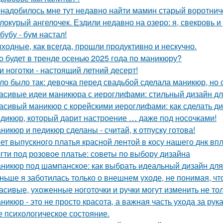
надобилось мне тут недавно найти мамин старый воротнич
локурый ангелочек. Ездили недавно на озеро: я, свекровь и 
бубу - бум настал!
ходные, как всегда, прошли продуктивно и нескучно.
о будет в тренде осенью 2025 года по маникюру?
и ноготки - настоящий летний десерт!
ло было так: девочка перед свадьбой сделала маникюр, но с
асивые идеи маникюра с иероглифами: стильный дизайн дл
асивый маникюр с корейскими иероглифами: как сделать ди
дикюр, который дарит настроение … даже под носочками!
никюр и педикюр сделаны - считай, к отпуску готова!
ет выпускного платья красной лентой в косу нашего днк впл
гти под розовое платье: советы по выбору дизайна
никюр под шампанское: как выбрать идеальный дизайн для
ньше я заботилась только о внешнем уходе, не понимая, чт
асивые, ухоженные ноготочки и ручки могут изменить не то
никюр - это не просто красота, а важная часть ухода за рук
е психологическое состояние.