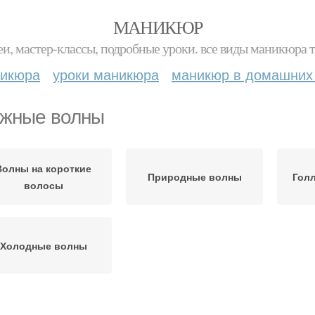
МАНИКЮР
и, мастер-классы, подробные уроки. все виды маникюра т
никюра
уроки маникюра
маникюр в домашних
жные волны
Волны на короткие
Природные волны
Гол
волосы
Холодные волны