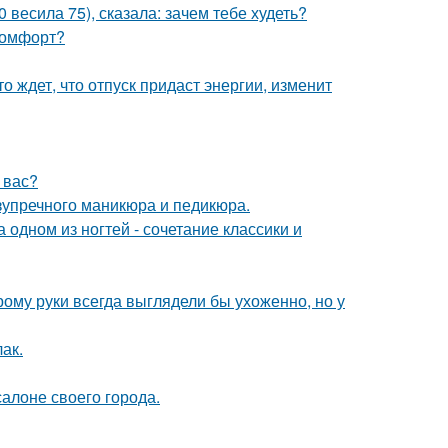
 весила 75), сказала: зачем тебе худеть?
 комфорт?
о ждет, что отпуск придаст энергии, изменит
у вас?
езупречного маникюра и педикюра.
дном из ногтей - сочетание классики и
рому руки всегда выглядели бы ухоженно, но у
лак.
алоне своего города.