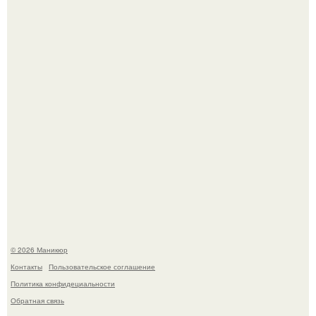
которые выглядят очень просто.
В нижегородской области трагически погибла 14-летняя
школьница - она покончила с собой на фоне подготовки к
контрольной по английскому языку.
© 2026 Маникюр
Контакты
Пользовательское соглашение
Политика конфидециальности
Обратная связь