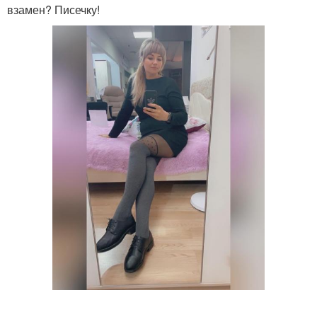
взамен? Писечку!