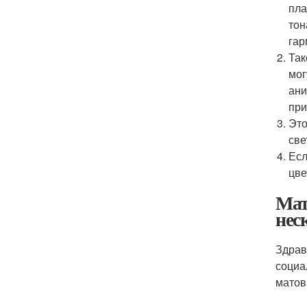
пла
тон
гар
Так
мог
ани
при
Это
све
Есл
цве
Мат
нес
Здрав
социа
матов