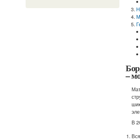
Н
М
Г
Бор
– м
Мат
стр
шик
эле
В 2
Вся