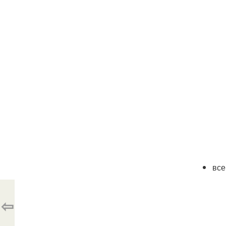
все
⇦