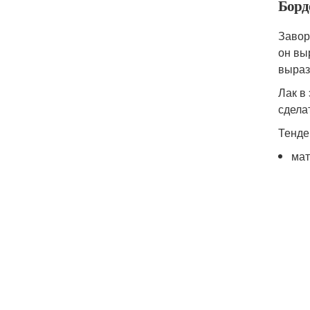
Борд
Завор
он вы
выраз
Лак в
сдела
Тенде
мат