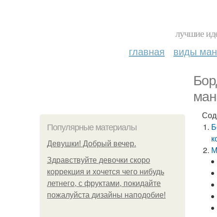
лучшие иде
главная
виды ма
Бор
ман
Сод
Б
Популярные материалы
к
Девушки! Добрый вечер.
М
Здравствуйте девочки скоро
коррекция и хочется чего нибудь
летнего, с фруктами, покидайте
пожалуйста дизайны наподобие!