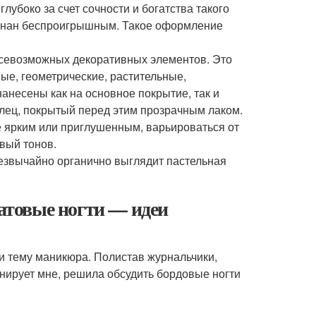
лубоко за счет сочности и богатства такого
изнан беспроигрышным. Такое оформление
всевозможных декоративных элементов. Это
ные, геометрические, растительные,
анесены как на основное покрытие, так и
лец, покрытый перед этим прозрачным лаком.
ее ярким или приглушенным, варьироваться от
вый тонов.
резвычайно органично выглядит пастельная
товые ногти — идеи
ми тему маникюра. Полистав журнальчики,
онирует мне, решила обсудить бордовые ногти