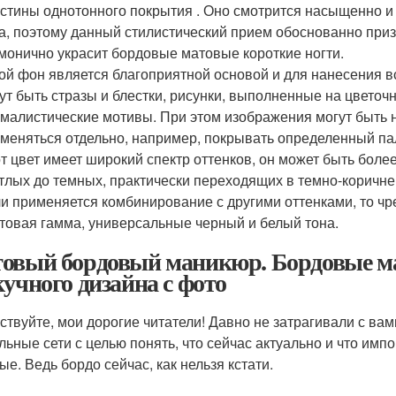
стины однотонного покрытия . Оно смотрится насыщенно и г
а, поэтому данный стилистический прием обоснованно пр
монично украсит бордовые матовые короткие ногти.
ой фон является благоприятной основой и для нанесения 
ут быть стразы и блестки, рисунки, выполненные на цветоч
малистические мотивы. При этом изображения могут быть н
меняться отдельно, например, покрывать определенный па
т цвет имеет широкий спектр оттенков, он может быть бол
тлых до темных, практически переходящих в темно-коричне
и применяется комбинирование с другими оттенками, то ч
товая гамма, универсальные черный и белый тона.
овый бордовый маникюр. Бордовые ма
кучного дизайна с фото
ствуйте, мои дорогие читатели! Давно не затрагивали с ва
льные сети с целью понять, что сейчас актуально и что имп
ые. Ведь бордо сейчас, как нельзя кстати.