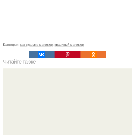
Категории:
как сделать маникюр
,
красивый маникюр
Читайте также
Феечки, я к вам за советом.