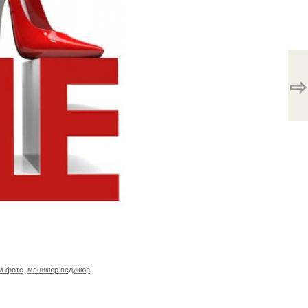
⇨
м фото
,
маникюр педикюр