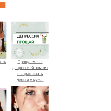
сть
Прощаемся с
депрессией: хватит
выпрашивать
деньги у мужа!