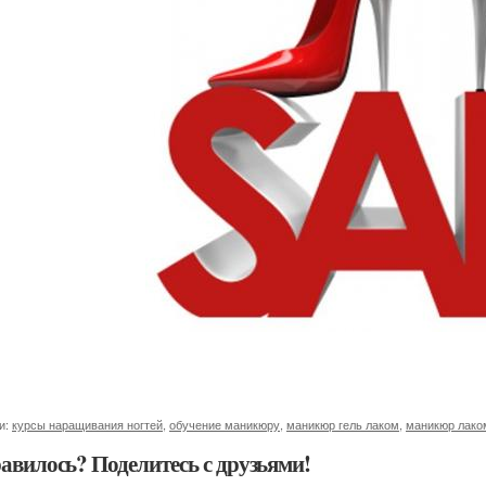
и:
курсы наращивания ногтей
,
обучение маникюру
,
маникюр гель лаком
,
маникюр лако
авилось? Поделитесь с друзьями!