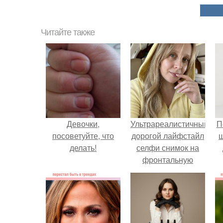
Читайте также
Девочки,
Ультрареалистичный
П
посоветуйте, что
дорогой лайфстайл
делать!
селфи снимок на
фронтальную
камеру.