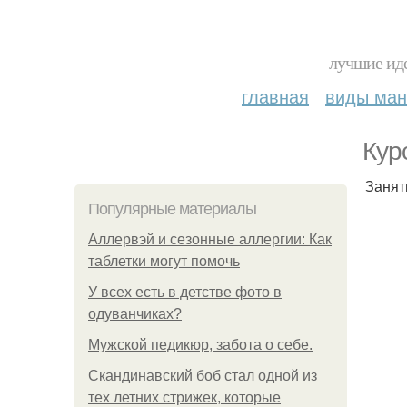
лучшие иде
главная
виды ма
Кур
Занят
Популярные материалы
Аллервэй и сезонные аллергии: Как
таблетки могут помочь
У всех есть в детстве фото в
одуванчиках?
Мужской педикюр, забота о себе.
Скандинавский боб стал одной из
тех летних стрижек, которые