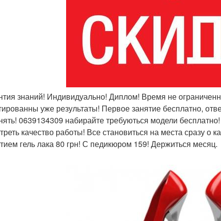
антия знаний! Индивидуально! Диплом! Время не ограниченн
тированны уже результаты! Первое занятие бесплатно, отве
нять! 0639134309 набирайте требуються модели бесплатно!
треть качество работы! Все становиться на места сразу о к
тием гель лака 80 грн! С педикюром 159! Держиться месяц.