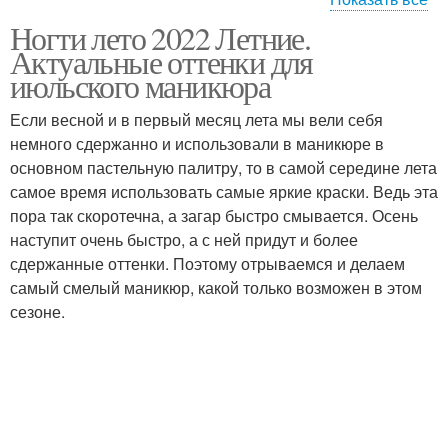
Ногти лето 2022 Летние.
Зимний маникюр
Оригинальный маникюр
Актуальные оттенки для
июльского маникюра
Если весной и в первый месяц лета мы вели себя
маникюр на короткие
немного сдержанно и использовали в маникюре в
Новогодний маникюр
ногти
основном пастельную палитру, то в самой середине лета
самое время использовать самые яркие краски. Ведь эта
пора так скоротечна, а загар быстро смывается. Осень
наступит очень быстро, а с ней придут и более
Маникюр на коротких
модный маникюр
сдержанные оттенки. Поэтому отрываемся и делаем
ногтях
самый смелый маникюр, какой только возможен в этом
сезоне.
Фруктовый маникюр
Яркий маникюр