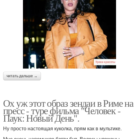
читать дальше →
Ох уж этот образ зендаи в Риме на
пресс - туре фильма "Человек -
Паук: Новый День".
Ну просто настоящая куколка, прям как в мультике.
Мне очень напомнило бетти буп. Волосы уложены