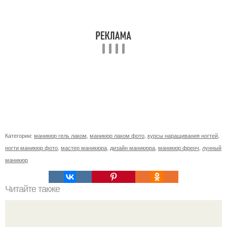
Категории:
маникюр гель лаком
,
маникюр лаком фото
,
курсы наращивания ногтей
,
ногти маникюр фото
,
мастер маникюра
,
дизайн маникюра
,
маникюр френч
,
лунный
маникюр
Читайте также