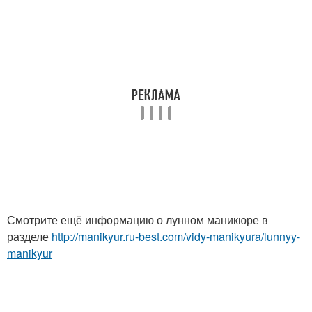
Смотрите ещё информацию о лунном маникюре в
разделе
http://manikyur.ru-best.com/vidy-manikyura/lunnyy-
manikyur