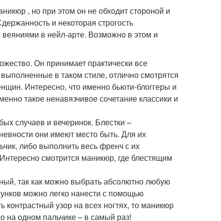
никюр , но при этом он не обходит стороной и
Сдержанность и некоторая строгость
 веяниями в нейл-арте. Возможно в этом и
ожество. Он принимает практически все
 выполненные в таком стиле, отлично смотрятся
женщин. Интересно, что именно бьюти-блоггеры и
менно такое ненавязчивое сочетание классики и
бых случаев и вечеринок. Блестки –
невности они имеют место быть. Для их
чик, либо выполнить весь френч с их
 Интересно смотрится маникюр, где блестящим
рный, так как можно выбрать абсолютно любую
исунков можно легко нанести с помощью
 контрастный узор на всех ногтях, то маникюр
о на одном пальчике – в самый раз!