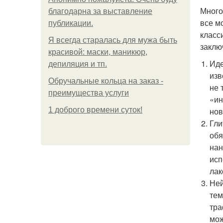
Много
благодарна за выставление
все м
публикации.
класс
Я всегда старалась для мужа быть
заклю
красивой: маски, маникюр,
Иде
депиляция и тп.
изв
Обручальные кольца на заказ -
не 
преимущества услуги
«ин
1 доброго времени суток!
нов
Гли
обя
нан
исп
лак
Ней
тем
тра
мож