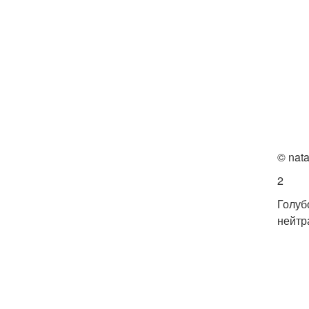
© nata
2
Голуб
нейтр