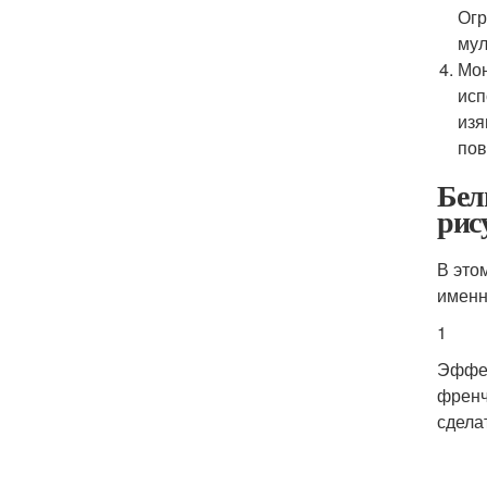
Огр
мул
Мон
исп
изя
пов
Бел
рис
В это
именн
1
Эффек
френч
сдела