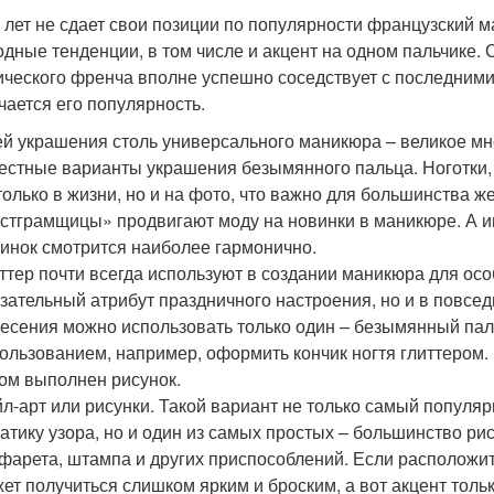
 лет не сдает свои позиции по популярности французский ма
одные тенденции, в том числе и акцент на одном пальчике. 
ического френча вполне успешно соседствует с последними
чается его популярность.
й украшения столь универсального маникюра – великое мн
естные варианты украшения безымянного пальца. Ноготки,
только в жизни, но и на фото, что важно для большинства 
стграмщицы» продвигают моду на новинки в маникюре. А и
инок смотрится наиболее гармонично.
ттер почти всегда используют в создании маникюра для осо
зательный атрибут праздничного настроения, но и в повсед
есения можно использовать только один – безымянный паль
ользованием, например, оформить кончик ногтя глиттером.
ом выполнен рисунок.
л-арт или рисунки. Такой вариант не только самый популя
атику узора, но и один из самых простых – большинство р
фарета, штампа и других приспособлений. Если расположить
ет получиться слишком ярким и броским, а вот акцент тольк