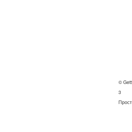
© Get
3
Прост