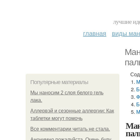
лучшие иде
главная
виды ма
Ман
пал
Сод
М
Популярные материалы
Б
Мы наносим 2 слоя белого гель
Ф
лака.
Б
Аллервэй и сезонные аллергии: Как
М
таблетки могут помочь
Ман
Все комментарии читать не стала.
пал
Анонимно пожалуйста. Очень буду