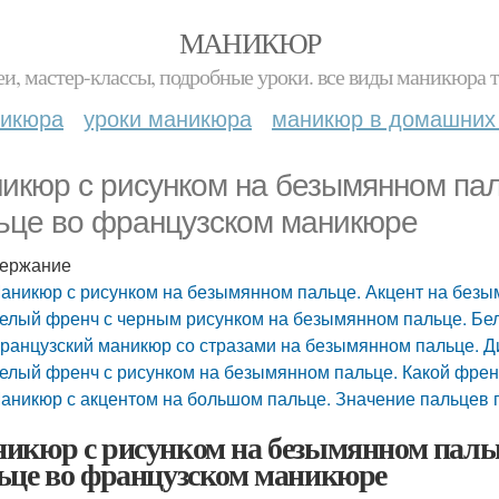
МАНИКЮР
и, мастер-классы, подробные уроки. все виды маникюра т
никюра
уроки маникюра
маникюр в домашних
икюр с рисунком на безымянном пал
ьце во французском маникюре
ержание
аникюр с рисунком на безымянном пальце. Акцент на без
елый френч с черным рисунком на безымянном пальце. Бе
ранцузский маникюр со стразами на безымянном пальце. Ди
елый френч с рисунком на безымянном пальце. Какой френч
аникюр с акцентом на большом пальце. Значение пальцев
икюр с рисунком на безымянном паль
ьце во французском маникюре