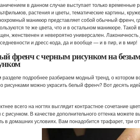
аничением в данном случае выступает только временные р
ьтфильмов, растения и цветы, тематические картины, круже
охромный маникюр представляет собой обычный френч, гд
ользуются те же цвета, что и в остальном маникюре. Такой 
щен, женственен и невероятно универсален. Лаконичность
седневности и дресс-кода, да и вообще — и в пир, и в мир!
ый френч с черным рисунком на безым
унком
м разделе подробнее разбираем модный тренд, о котором в
о рисунками можно украсить белый френч? Вот десять иде
тнее всего на ногтях выглядит контрастное сочетание цвет
 с рисунком. В качестве дополнительного оттенка можете вы
ть в домашних условиях. Вам понадобится трафарет, три отт