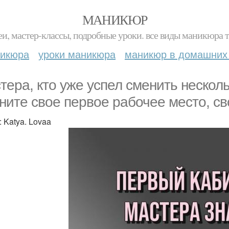
МАНИКЮР
и, мастер-классы, подробные уроки. все виды маникюра т
никюра
уроки маникюра
маникюр в домашних
тера, кто уже успел сменить несколь
ните свое первое рабочее место, с
: Katya. Lovaa