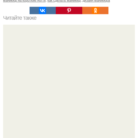
маникюр на короткие ногти
,
как сделать маникюр
,
дизайн маникюра
Читайте также
Памятка ДЛЯ клиентов маникюра. Информация для
моих дорогих и уважаемых клиентов.