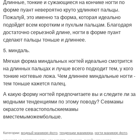
Длинные, тонкие и сужающиеся на кончике ногти по
форме пуант невероятно круто удлиняют пальцы.
Пожалуй, это именно та форма, которая идеально
подойдет всем коротким и пухлым пальцам. Благодаря
достаточно серьезной длине, ногти в форме пуант
сделают пальцы тоньше и длиннее.
5. миндаль.
Мягкая форма миндальных ногтей идеально смотрится
на длинных пальцах и лучше всего подходит тем, у кого
тонкие ногтевые ложа. Чем длиннее миндальные ногти -
тем тоньше кажется палец.
А какую форму ногтей предпочитаете вы и следите ли за
модными тенденциями по этому поводу? Севмамы
окрасоте севастопольскиемамы
вместемыможембольше.
Категории:
модный маникюр фото
,
тенденции маникюра
,
ногти маникюр фото
,