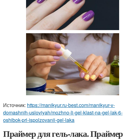
Источник:
https://manikyur.ru-best.com/manikyur-v-
domashnih-usloviyah/mozhno-li-gel-klast-na-gel-lak-6-
oshibok-pri-ispolzovanii-gel-laka
Праймер для гель-лака. Праймер