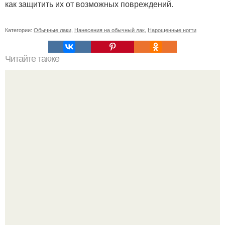
как защитить их от возможных повреждений.
Категории:
Обычные лаки
,
Нанесения на обычный лак
,
Нарощенные ногти
Читайте также
Сколько отрастает ноготь. Как происходит процесс роста
ногтей