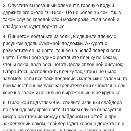
3. Опустите вырезанный элемент в горячую воду и
держите его около 10-15сек. Но не более 15 сек., т.к. в
таком случае клеевой слой может размыться водой и
слайдер не будет держаться.
4. Пинцетом достаньте из воды, и сдвиньте пленку с
рисунком вдоль бумажной подложки. Аккуратно
разместите ее на ногте, точнее на белой поверхности
ногтя. Если необходимо-растяните пленку по бокам,
чтобы покрывала весь ноготь (если сплошной рисунок).
Старайтесь расположить пленку так, чтобы не было
заломов, если все-таки появились маленькие заломы, то
при качественном лаке-закрепителе они скроются. Если
конечно заломы не сильно выраженные и не крупные.
5. Пилочкой под углом 45С спилите излишки слайдера
по свободному краю ногтя. В таком случае образуется
микро-расстояние между слайдером и ногтей, и при
закреплении лаком, слайдер будет хорошо держаться и
долго! По краям кутикулы и боковых валиков ногтя