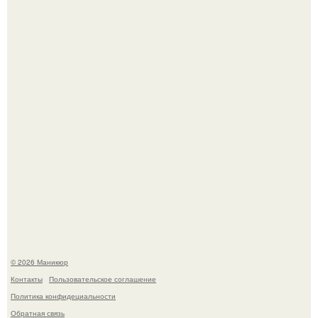
Десять лет назад все красили веки плотными слоями.
Скандинавский боб стал одной из тех летних стрижек,
которые выглядят очень просто.
© 2026 Маникюр
Контакты
Пользовательское соглашение
Политика конфидециальности
Обратная связь