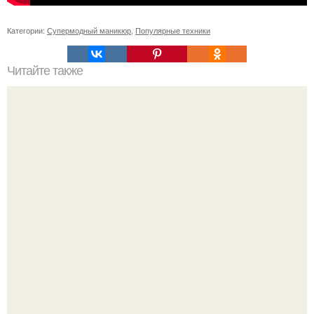
Категории:
Супермодный маникюр
,
Популярные техники
Читайте также
Цитаты про маникюр. 20 золотых цитат Коко шанель: