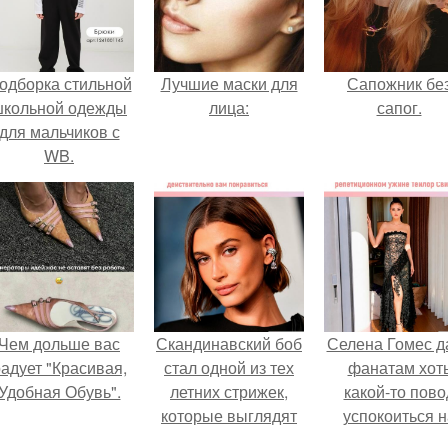
одборка стильной
Лучшие маски для
Сапожник бе
школьной одежды
лица:
сапог.
для мальчиков с
WB.
Чем дольше вас
Скандинавский боб
Селена Гомес д
адует "Красивая,
стал одной из тех
фанатам хот
Удобная Обувь".
летних стрижек,
какой-то пово
которые выглядят
успокоиться н
очень просто.
фоне всех