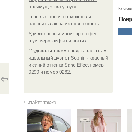
преимущества услуги
Категори
Гелевые ногти: возможно ли
Понр
наносить лак на их поверхность
Удивительный маникюр по фен
шуй: иероглифы на ногтях
С удовольствием представляю вам
идеальный дуэт от Sophin - красный
и синий оттенки Sand Effect номер
0299 и номер 0262.
⇦
Читайте также