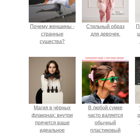
Почему женщины -
Стильный образ
П
странные
для девочек.
существа?
Магия в чёрных
В любой сумке
флаконах: внутри
часто валяется
р
прячется ваше
обычный
идеальное
пластиковый
настроение.
крабик.