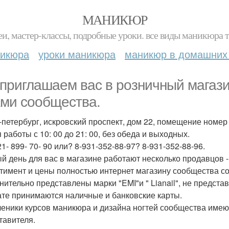
МАНИКЮР
и, мастер-классы, подробные уроки. все виды маникюра т
никюра
уроки маникюра
маникюр в домашних
приглашаем вас в розничный магази
ами сообщества.
-петербург, искровский проспект, дом 22, помещение номер
 работы с 10: 00 до 21: 00, без обеда и выходных.
21- 899- 70- 90 или? 8-931-352-88-97? 8-931-352-88-96.
й день для вас в магазине работают несколько продавцов -
тимент и цены полностью интернет магазину сообщества соот
нительно представлены марки "EMI"и " Lianail", не предста
ате принимаются наличные и банковские карты.
ченики курсов маникюра и дизайна ногтей сообщества име
тавителя.