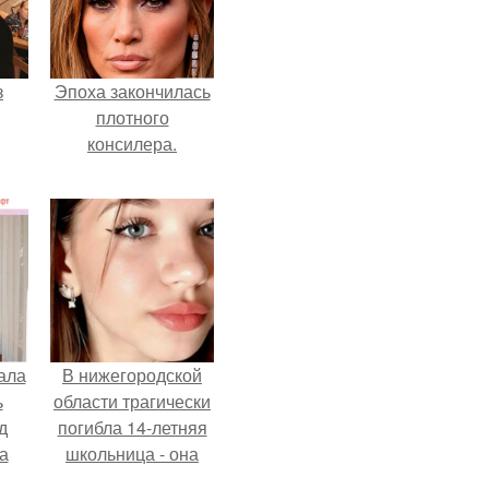
з
Эпоха закончилась
плотного
консилера.
ала
В нижегородской
ь
области трагически
д
погибла 14-летняя
а
школьница - она
покончила с собой