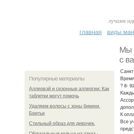
лучшие иде
главная
виды ма
Мы 
с в
Санкт
Время
Популярные материалы
? 8- 9
Аллервэй и сезонные аллергии: Как
Кажды
таблетки могут помочь
Ассор
Удаляем волосы с зоны бикини.
допол
Бритье
К опл
Все у
Стильный образ для девочек.
предс
Обручальные кольца на заказ -