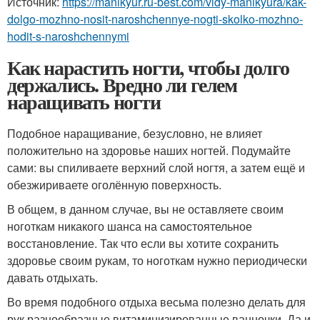
Источник:
https://manikyur.ru-best.com/vidy-manikyura/kak-
dolgo-mozhno-nosit-naroshchennye-nogti-skolko-mozhno-
hodit-s-naroshchennymi
Как нарастить ногти, чтобы долго
держались. Вредно ли гелем
наращивать ногти
Подобное наращивание, безусловно, не влияет
положительно на здоровье наших ногтей. Подумайте
сами: вы спиливаете верхний слой ногтя, а затем ещё и
обезжириваете оголённую поверхность.
В общем, в данном случае, вы не оставляете своим
ноготкам никакого шанса на самостоятельное
восстановление. Так что если вы хотите сохранить
здоровье своим рукам, то ноготкам нужно периодически
давать отдыхать.
Во время подобного отдыха весьма полезно делать для
рук разнообразные витаминизированные ванночки. Да и