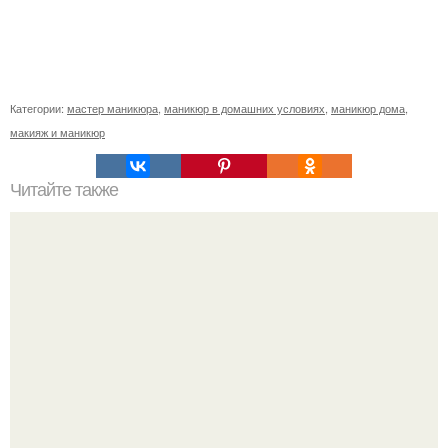
Категории:
мастер маникюра
,
маникюр в домашних условиях
,
маникюр дома
,
макияж и маникюр
Читайте также
Себестоимость маникюра. Секреты ценообразования:
расчет стоимости услуг (Beautyday.