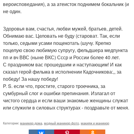
вероисповедания), а за атеисток поднимем бокальчик (и
не один.
Здоровья вам, счастья, любви мужей, братьев, детей.
Обнимаю вас. Целовать не буду (староват. Так, если
только, седыми усами пощекотать (шучу. Крепко
поцелую свою любимую супругу, фельдшера медпункта
пп и вч ВВС (ныне ВКС) Ссср и России более 40 лет.
С праздником вас прошедшим и наступающим! И как
сказал герой фильма в исполнении Кадочникова:,, за
победу! За нашу победу!
P. S. если что, простите, старого троечника, за
сумбурный слог и ошибки препинания. Излагал от
чистого сердца и если ваши знакомые женщины служат
или служили в силовых структурах - поздравьте от меня.
Категории:
маникюр дома
,
модный маникюр фото
,
макияж и маникюр