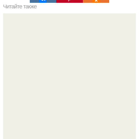
Читайте также
Когда стричь ногти к деньгам. 33 народные приметы,
чтобы привлечь деньги в дом.
Стильный образ для девочек.