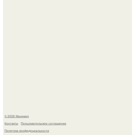
Нюдовый педикюр - это "Тихая Роскошь" в уходе.
Селена Гомес дала фанатам хоть какой-то повод
успокоиться на фоне всех разговоров о свадьбе Тейлор
свифт.
© 2026 Маникюр
Контакты
Пользовательское соглашение
Политика конфидециальности