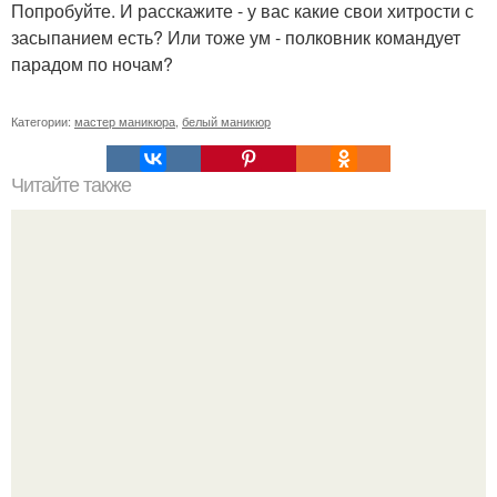
Попробуйте. И расскажите - у вас какие свои хитрости с
засыпанием есть? Или тоже ум - полковник командует
парадом по ночам?
Категории:
мастер маникюра
,
белый маникюр
Читайте также
Как ухаживать за волосами и ногтями?