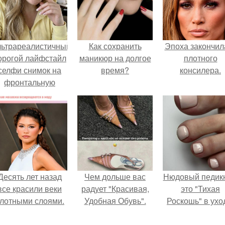
льтрареалистичный
Как сохранить
Эпоха закончил
орогой лайфстайл
маникюр на долгое
плотного
селфи снимок на
время?
консилера.
фронтальную
камеру.
Десять лет назад
Чем дольше вас
Нюдовый педикю
все красили веки
радует "Красивая,
это "Тихая
лотными слоями.
Удобная Обувь".
Роскошь" в ухо