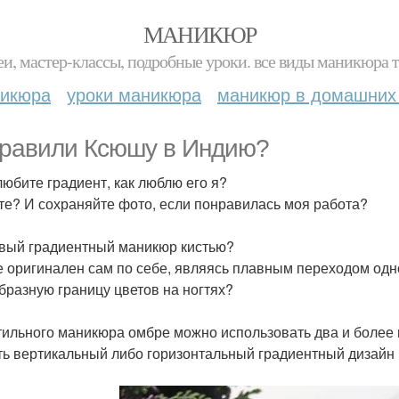
МАНИКЮР
и, мастер-классы, подробные уроки. все виды маникюра т
никюра
уроки маникюра
маникюр в домашних
равили Ксюшу в Индию?
любите градиент, как люблю его я?
те? И сохраняйте фото, если понравилась моя работа?
вый градиентный маникюр кистью?
 оригинален сам по себе, являясь плавным переходом одног
бразную границу цветов на ногтях?
тильного маникюра омбре можно использовать два и более ц
ть вертикальный либо горизонтальный градиентный дизайн 