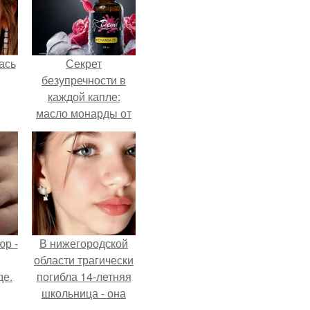
ась
Секрет
безупречности в
каждой капле:
масло монарды от
Demi Sweet.
р -
В нижегородской
области трагически
де.
погибла 14-летняя
школьница - она
покончила с собой