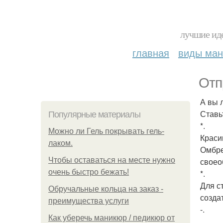
лучшие иде
главная
виды ма
Отп
А вы 
Ставь
Популярные материалы
*.
Можно ли Гель покрывать гель-
Краси
лаком.
Омбре
Чтобы оставаться на месте нужно
своео
очень быстро бежать!
*.
Для с
Обручальные кольца на заказ -
созда
преимущества услуги
-.
Как уберечь маникюр / педикюр от