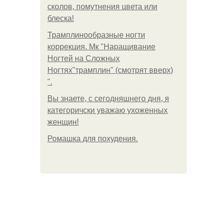
сколов, помутнения цвета или
блеска!
Трамплинообразные ногти
коррекция. Мк "Наращивание
Ногтей на Сложных
Ногтях"трамплин" (смотрят вверх)
".
Вы знаете, с сегодняшнего дня, я
категоричски уважаю ухоженных
женщин!
Ромашка для похудения.