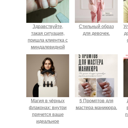
Здравствуйте,
Стильный образ
У
такая ситуация,
для девочек.
д
пришла клиентка с
миндалевидной
формой, от другого
мастера.
Магия в чёрных
5 Промптов для
флаконах: внутри
мастера маникюра.
прячется ваше
п
идеальное
настроение.