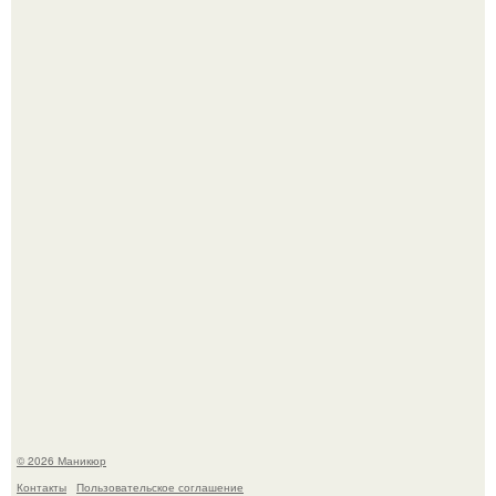
Селена Гомес дала фанатам хоть какой-то повод
успокоиться на фоне всех разговоров о свадьбе Тейлор
свифт.
В нижегородской области трагически погибла 14-летняя
школьница - она покончила с собой на фоне подготовки к
контрольной по английскому языку.
© 2026 Маникюр
Контакты
Пользовательское соглашение