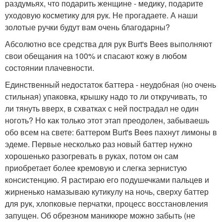
раздумьях, что подарить женщине - медику, подарите
уходовую косметику для рук. Не прогадаете. А наши
золотые ручки будут вам очень благодарны?
Абсолютно все средства для рук Burt's Bees выполняют
свои обещания на 100% и спасают кожу в любом
состоянии плачевности.
Единственный недостаток баттера - неудобная (но очень
стильная) упаковка, крышку надо то ли откручивать, то
ли тянуть вверх, в схватках с ней пострадал не один
ноготь? Но как только этот этап преодолен, забываешь
обо всем на свете: баттером Burt's Bees пахнут лимоны в
эдеме. Первые несколько раз новый баттер нужно
хорошенько разогревать в руках, потом он сам
приобретает более кремовую и слегка зернистую
консистенцию. Я растираю его подушечками пальцев и
жирненько намазываю кутикулу на ночь, сверху баттер
для рук, хлопковые перчатки, процесс восстановления
запущен. Об обрезном маникюре можно забыть (не