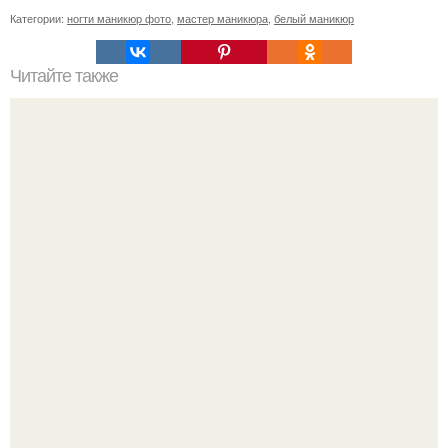
Категории:
ногти маникюр фото
,
мастер маникюра
,
белый маникюр
Читайте также
Метод маникюра, который мне передала моя бабушка.