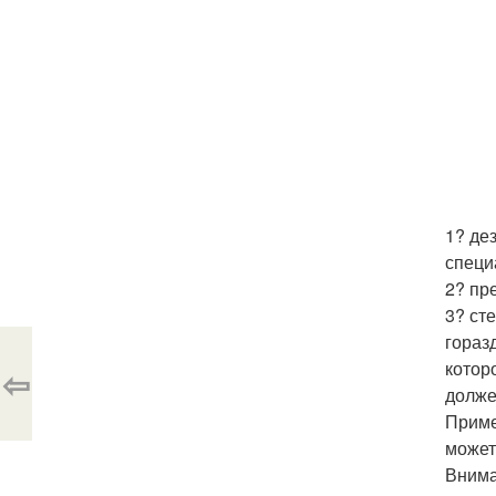
1? де
специ
2? пр
3? ст
гораз
котор
⇦
долже
Приме
может
Внима