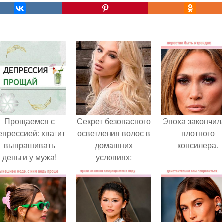
Прощаемся с
Секрет безопасного
Эпоха закончил
епрессией: хватит
осветления волос в
плотного
выпрашивать
домашних
консилера.
деньги у мужа!
условиях: