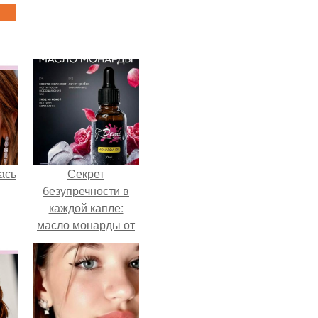
ась
Секрет
безупречности в
каждой капле:
масло монарды от
Demi Sweet.