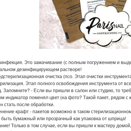
зинфекция. Это замачивание (с полным погружением и выде
альном дезинфицирующем растворе!
едстерилизационная очистка (псо. Этап очистки инструмента
ерилизация. Этап полного освобождения инструмента от всех
д. Запомните? - Если вы пришли в салон или студию, то треб
ом индикатор поменял цвет (на фото? Такой пакет, рядом с 
н стать после обработки.
нение крафт - пакетов возможно в таком стерилизационном
 быть бумажный или прозрачный как упаковка от шприца!
ние! Только в том случае, если вы пришли к мастеру домой,