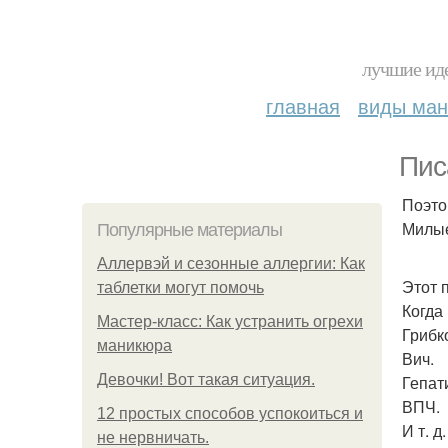
лучшие иде
главная
виды ма
Пис
Поэто
Милые
Популярные материалы
Аллервэй и сезонные аллергии: Как
Этот п
таблетки могут помочь
Когда
Мастер-класс: Как устранить огрехи
Грибк
маникюра
Вич.
Девочки! Вот такая ситуация.
Гепат
ВПЧ.
12 простых способов успокоиться и
И т. д.
не нервничать.