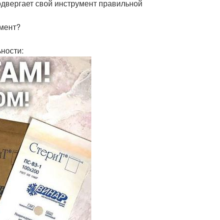
одвергает свой инструмент правильной
умент?
ности: