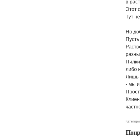
в рас
Этот 
Тут н
Но до
Пусть
Раств
разны
Пилки
либо 
Лишь 
- мы 
Прост
Клиен
частн
Категори
Понр