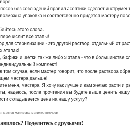
творе!
способ без соблюдений правил асептики сделает инструмент
евозможна упаковка и соответсвенно придётся мастеру пове
бейтесь этого слова.
 перечислит все этапы!
ор для стерилизации - это другой раствор, отдельный от ра
х этапах!
, бафики и щётки так же либо 3 этапа - что в большинстве 
индивидуальный комплект!
в том случае, если мастер говорит, что после раствора об
ищем мастера дальше!
ите меня, мастера! Я хочу как лучше и вам желаю расти и р
ты, надеюсь, после прочтения вы будете выше ценить нашу ра
ости складывается цена на нашу услугу?
и:
мастер маникюра
,
маникюр педикюр
авилось? Поделитесь с друзьями!