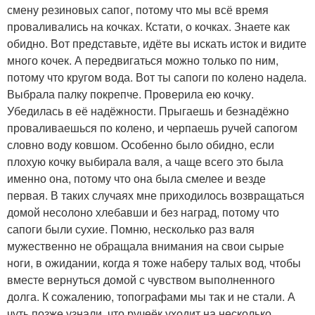
смену резиновых сапог, потому что мы всё время
проваливались на кочках. Кстати, о кочках. Знаете как
обидно. Вот представьте, идёте вы искать исток и видите
много кочек. А передвигаться можно только по ним,
потому что кругом вода. Вот ты сапоги по колено надела.
Выбрала палку покрепче. Проверила ею кочку.
Убедилась в её надёжности. Прыгаешь и безнадёжно
проваливаешься по колено, и черпаешь ручей сапогом
словно воду ковшом. Особенно было обидно, если
плохую кочку выбирала валя, а чаще всего это была
именно она, потому что она была смелее и везде
первая. В таких случаях мне приходилось возвращаться
домой несолоно хлебавши и без наград, потому что
сапоги были сухие. Помню, несколько раз валя
мужественно не обращала внимания на свои сырые
ноги, в ожидании, когда я тоже наберу талых вод, чтобы
вместе вернуться домой с чувством выполненного
долга. К сожалению, топографами мы так и не стали. А
чуть позже узнали, что ручеёк уходит на несколько