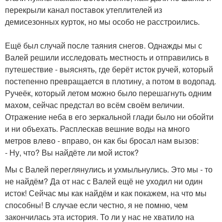
перекрыли канал поставок утеплителей из
демисезонных курток, но мы особо не расстроились.
Ещё был случай после таяния снегов. Однажды мы с
Валей решили исследовать местность и отправились в
путешествие - выяснять, где берёт исток ручей, который
постепенно превращается в плотину, а потом в водопад.
Ручеёк, который летом можно было перешагнуть одним
махом, сейчас предстал во всём своём величии.
Отражение неба в его зеркальной глади было ни обойти
и ни объехать. Расплескав вешние воды на много
метров влево - вправо, он как бы бросал нам вызов:
- Ну, что? Вы найдёте ли мой исток?
Мы с Валей переглянулись и ухмыльнулись. Это мы - то
не найдём? Да от нас с Валей ещё не уходил ни один
исток! Сейчас мы как найдём и как покажем, на что мы
способны! В случае если честно, я не помню, чем
закончилась эта история. То ли у нас не хватило на