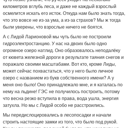
километров вглубь леса, и даже не каждый взрослый
осмелится искать его исток. Откуда нам было знать тогда,
что это вовсе не из-за ума, а из-за страхов? Мы ж тогда
были уверены, что взрослые ничего не боятся.
А с Лидой Ларионовой мы чуть было не построили
гидроэлектростанцию. У нас на двоих было одно
огромное озеро натлид. Оно образовалось неподалёку
от кювета железной дороги в результате таяния снегов и
поражало своими масштабами. Вот кто, кроме Лиды,
может сейчас похвастаться, что у него было личное
озеро с названием из букв собственного имени? А у
меня оно было! Оно принадлежало мне, и я каталась по
нему на льдине! ГЭС не получилось построить, потому
что весна резко вступила в права, вода ушла, энергия
затухла. Но мы с Лидой особо не расстроились.
Мы передислоцировались в лесопосадки и начали
строить настоящие замки из того, что было под рукой.