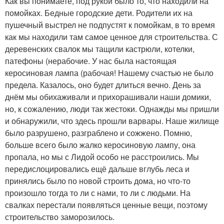
Как вы понимаете, под рукой было то, что находили на
помойках. Бедные городские дети. Родители их на
пушечный выстрел не подпустят к помойкам, в то время
как мы находили там самое ценное для строительства. С
деревенских свалок мы тащили кастрюли, котелки,
патефоны (нерабочие. У нас была настоящая
керосиновая лампа (рабочая! Нашему счастью не было
предела. Казалось, оно будет длиться вечно. День за
днём мы обихаживали и прихорашивали наши домики,
но, к сожалению, люди так жестоки. Однажды мы пришли
и обнаружили, что здесь прошли варвары. Наше жилище
было разрушено, разграблено и сожжено. Помню,
больше всего было жалко керосиновую лампу, она
пропала, но мы с Лидой особо не расстроились. Мы
передислоцировались ещё дальше вглубь леса и
принялись было по новой строить дома, но что-то
произошло тогда то ли с нами, то ли с людьми. На
свалках перестали появляться ценные вещи, поэтому
строительство заморозилось.