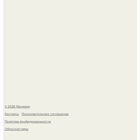
которые выглядят очень просто.
В нижегородской области трагически погибла 14-летняя
школьница - она покончила с собой на фоне подготовки к
контрольной по английскому языку.
© 2026 Маникюр
Контакты
Пользовательское соглашение
Политика конфидециальности
Обратная связь