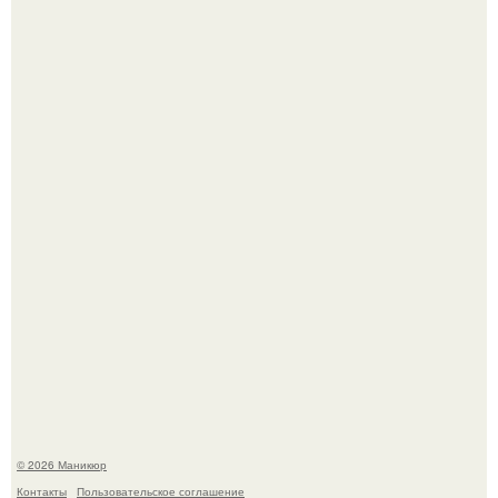
Скандинавский боб стал одной из тех летних стрижек,
которые выглядят очень просто.
В нижегородской области трагически погибла 14-летняя
школьница - она покончила с собой на фоне подготовки к
контрольной по английскому языку.
© 2026 Маникюр
Контакты
Пользовательское соглашение