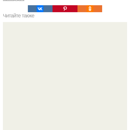
Читайте также
Французский маникюр или френч.
Стильный образ для девочек.