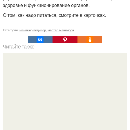
здоровье и функционирование органов.
О том, как надо питаться, смотрите в карточках.
Категории:
маникюр педикюр
,
мастер маникюра
Читайте также
Текст для рекламы мастера маникюра. Как мастеру
маникюра запустить сарафанный маркетинг?