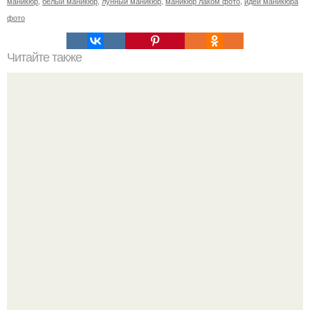
маникюр
,
белый маникюр
,
лунный маникюр
,
маникюр лаком фото
,
идеи маникюра
фото
Читайте также
Текст для рекламы мастера маникюра. Как мастеру
маникюра запустить сарафанный маркетинг?