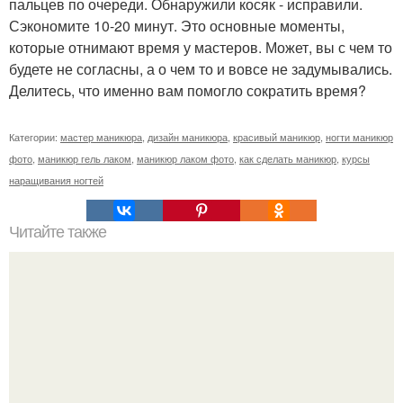
пальцев по очереди. Обнаружили косяк - исправили.
Сэкономите 10-20 минут. Это основные моменты,
которые отнимают время у мастеров. Может, вы с чем то
будете не согласны, а о чем то и вовсе не задумывались.
Делитесь, что именно вам помогло сократить время?
Категории:
мастер маникюра
,
дизайн маникюра
,
красивый маникюр
,
ногти маникюр
фото
,
маникюр гель лаком
,
маникюр лаком фото
,
как сделать маникюр
,
курсы
наращивания ногтей
Читайте также
Очередная подборка интересных и познавательных gif.