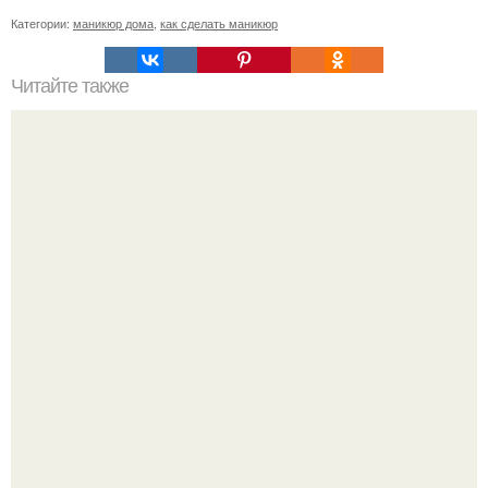
Категории:
маникюр дома
,
как сделать маникюр
Читайте также
Памятка ДЛЯ клиентов маникюра. Информация для
моих дорогих и уважаемых клиентов.