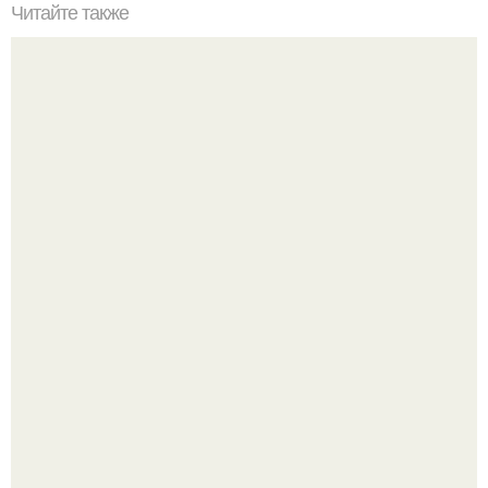
Читайте также
От этой маски волосы как сумасшедшие растут!
Подборка стильной школьной одежды для мальчиков с
WB.