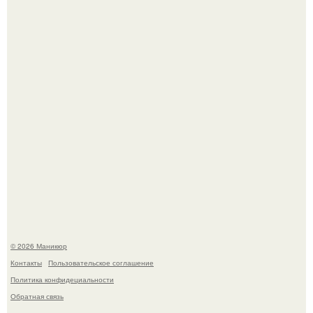
Чем дольше вас радует "Красивая, Удобная Обувь".
Скандинавский боб стал одной из тех летних стрижек,
которые выглядят очень просто.
© 2026 Маникюр
Контакты
Пользовательское соглашение
Политика конфидециальности
Обратная связь