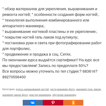
* обзор материалов для укрепления, выравнивания и
ремонта ногтей; * особенности создания форм ногтей;.
* технология выполнения комбинированного или
аппаратного маникюра;.
* выравнивание ногтевой пластины и ее укрепление;.
* покрытие ногтей гель лаком под кутикулу;.
* постановка руки и света при фотографировании работ
для портфолио;.
* продвижение и продажа в соц. Сетях.
По окончании курса выдаётся сертификат! На курс все
мы предоставляем! Запись по предоплате 50%?
Все вопросы можно уточнить по тел студии:? 683616?
89270556400
Категории:
курсы наращивания ногтей
,
ногти маникюр фото
,
маникюр гель лаком
,
маникюр лаком фото
,
мастер маникюра
,
обучение маникюру