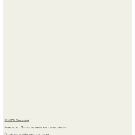
Селена Гомес дала фанатам хоть какой-то повод
успокоиться на фоне всех разговоров о свадьбе Тейлор
свифт.
В нижегородской области трагически погибла 14-летняя
школьница - она покончила с собой на фоне подготовки к
контрольной по английскому языку.
© 2026 Маникюр
Контакты
Пользовательское соглашение
Политика конфидециальности