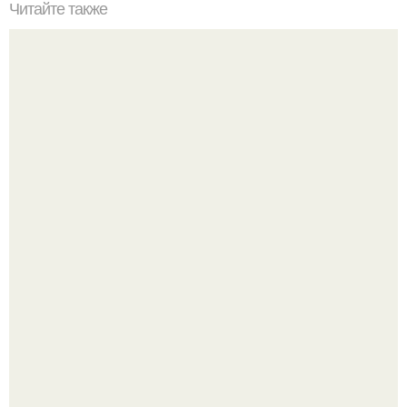
Читайте также
Девочки, помогите пожалуйста!
Ультрареалистичный дорогой лайфстайл селфи снимок
на фронтальную камеру.