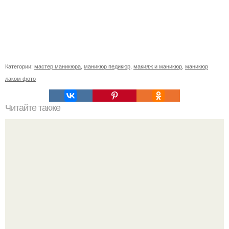
Категории:
мастер маникюра
,
маникюр педикюр
,
макияж и маникюр
,
маникюр
лаком фото
Читайте также
Анонимно пожалуйста. Девчонки, я не знаю просто как
реагировать?