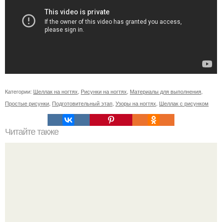
Категории:
Шеллак на ногтях
,
Рисунки на ногтях
,
Материалы для выполнения
,
Простые рисунки
,
Подготовительный этап
,
Узоры на ногтях
,
Шеллак с рисунком
Читайте также