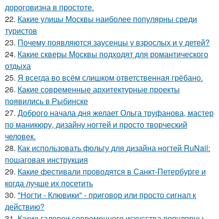
дороговизна в простоте.
22.
Какие улицы Москвы наиболее популярны среди
туристов
23.
Почему появляются заусенцы у взрослых и у детей?
24.
Какие скверы Москвы подходят для романтического
отдыха
25.
Я всегда во всём слишком ответственная грёбано.
26.
Какие современные архитектурные проекты
появились в Рыбинске
27.
Доброго начала дня желает Ольга труфанова, мастер
по маникюру, дизайну ногтей и просто творческий
человек.
28.
Как использовать фольгу для дизайна ногтей RuNail:
пошаговая инструкция
29.
Какие фестивали проводятся в Санкт-Петербурге и
когда лучше их посетить
30.
"Ногти - Клювики" - приговор или просто сигнал к
действию?
31.
Какие галереи современного искусства популярны