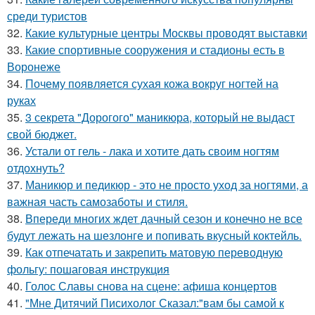
среди туристов
32.
Какие культурные центры Москвы проводят выставки
33.
Какие спортивные сооружения и стадионы есть в
Воронеже
34.
Почему появляется сухая кожа вокруг ногтей на
руках
35.
3 секрета "Дорогого" маникюра, который не выдаст
свой бюджет.
36.
Устали от гель - лака и хотите дать своим ногтям
отдохнуть?
37.
Маникюр и педикюр - это не просто уход за ногтями, а
важная часть самозаботы и стиля.
38.
Впереди многих ждет дачный сезон и конечно не все
будут лежать на шезлонге и попивать вкусный коктейль.
39.
Как отпечатать и закрепить матовую переводную
фольгу: пошаговая инструкция
40.
Голос Славы снова на сцене: афиша концертов
41.
"Мне Дитячий Писихолог Сказал:"вам бы самой к