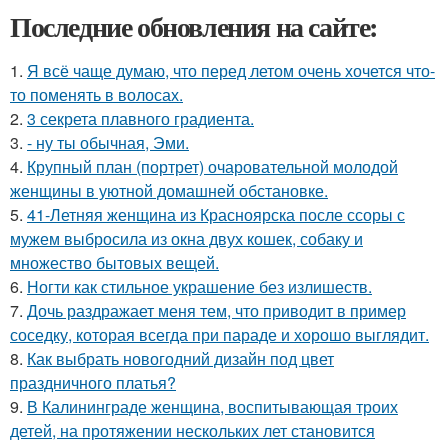
Последние обновления на сайте:
1.
Я всё чаще думаю, что перед летом очень хочется что-
то поменять в волосах.
2.
3 секрета плавного градиента.
3.
- ну ты обычная, Эми.
4.
Крупный план (портрет) очаровательной молодой
женщины в уютной домашней обстановке.
5.
41-Летняя женщина из Красноярска после ссоры с
мужем выбросила из окна двух кошек, собаку и
множество бытовых вещей.
6.
Ногти как стильное украшение без излишеств.
7.
Дочь раздражает меня тем, что приводит в пример
соседку, которая всегда при параде и хорошо выглядит.
8.
Как выбрать новогодний дизайн под цвет
праздничного платья?
9.
В Калининграде женщина, воспитывающая троих
детей, на протяжении нескольких лет становится