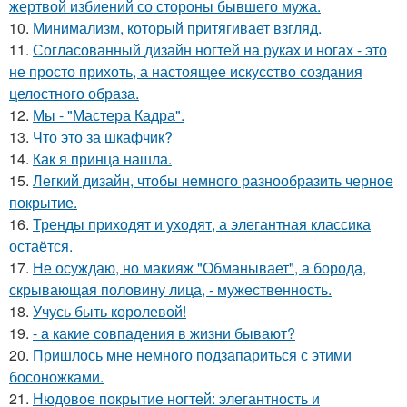
жертвой избиений со стороны бывшего мужа.
10.
Минимализм, который притягивает взгляд.
11.
Согласованный дизайн ногтей на руках и ногах - это
не просто прихоть, а настоящее искусство создания
целостного образа.
12.
Мы - "Мастера Кадра".
13.
Что это за шкафчик?
14.
Как я принца нашла.
15.
Легкий дизайн, чтобы немного разнообразить черное
покрытие.
16.
Тренды приходят и уходят, а элегантная классика
остаётся.
17.
Не осуждаю, но макияж "Обманывает", а борода,
скрывающая половину лица, - мужественность.
18.
Учусь быть королевой!
19.
- а какие совпадения в жизни бывают?
20.
Пришлось мне немного подзапариться с этими
босоножками.
21.
Нюдовое покрытие ногтей: элегантность и