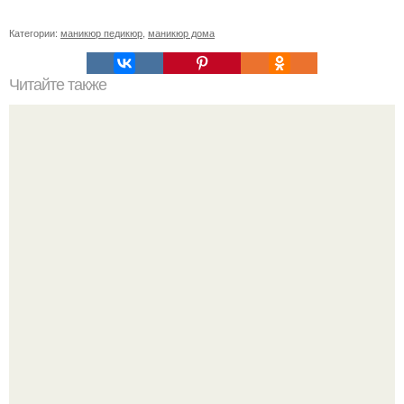
Категории:
маникюр педикюр
,
маникюр дома
Читайте также
"Вот как намажут чем-то ногти, что они аж блестят, и
фоткают - зачем вообще это масло нужно?