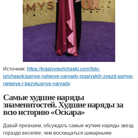
Источник:
https://krasivyepricheski.com/foto-
prichesok/samye-nelepye-naryady-rossiyskih-zvezd-samye-
nelepye-i-bezvkusnye-naryady
Самые худшие наряды
знаменитостей. Худшие наряды за
всю историю «Оскара»
Давай признаем, обсуждать самые жуткие наряды звезд
гораздо веселее, чем восхищаться шикарными