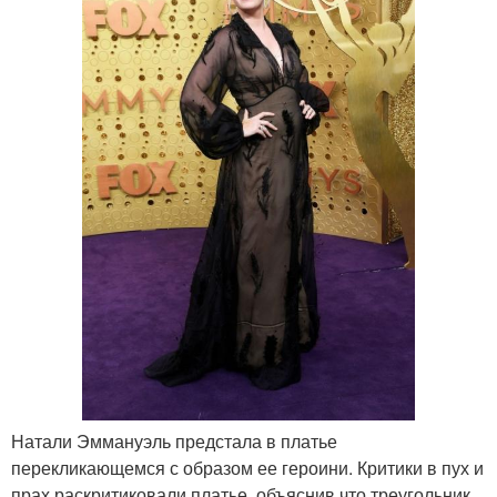
Натали Эммануэль предстала в платье
перекликающемся с образом ее героини. Критики в пух и
прах раскритиковали платье, объяснив что треугольник