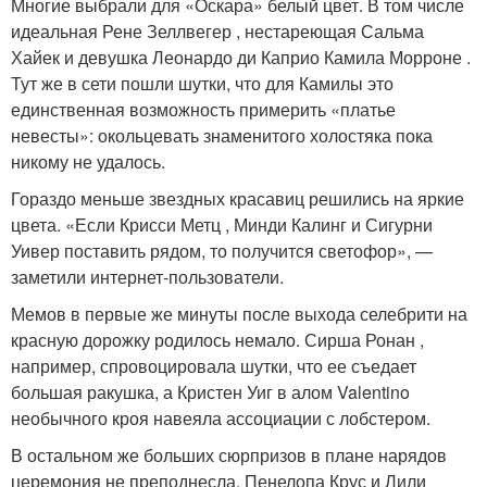
Многие выбрали для «Оскара» белый цвет. В том числе
идеальная Рене Зеллвегер , нестареющая Сальма
Хайек и девушка Леонардо ди Каприо Камила Морроне .
Тут же в сети пошли шутки, что для Камилы это
единственная возможность примерить «платье
невесты»: окольцевать знаменитого холостяка пока
никому не удалось.
Гораздо меньше звездных красавиц решились на яркие
цвета. «Если Крисси Метц , Минди Калинг и Сигурни
Уивер поставить рядом, то получится светофор», —
заметили интернет-пользователи.
Мемов в первые же минуты после выхода селебрити на
красную дорожку родилось немало. Сирша Ронан ,
например, спровоцировала шутки, что ее съедает
большая ракушка, а Кристен Уиг в алом Valentino
необычного кроя навеяла ассоциации с лобстером.
В остальном же больших сюрпризов в плане нарядов
церемония не преподнесла. Пенелопа Крус и Лили