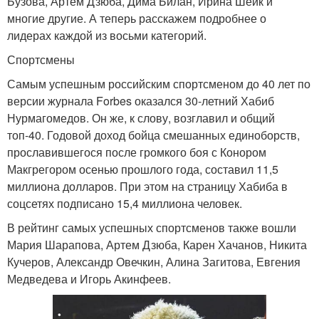
Бузова, Артем Дзюба, Дима Билан, Ирина Шейк и
многие другие. А теперь расскажем подробнее о
лидерах каждой из восьми категорий.
Спортсмены
Самым успешным российским спортсменом до 40 лет по
версии журнала Forbes оказался 30-летний Хабиб
Нурмагомедов. Он же, к слову, возглавил и общий
топ-40. Годовой доход бойца смешанных единоборств,
прославившегося после громкого боя с Конором
Макгрегором осенью прошлого года, составил 11,5
миллиона долларов. При этом на страницу Хабиба в
соцсетях подписано 15,4 миллиона человек.
В рейтинг самых успешных спортсменов также вошли
Мария Шарапова, Артем Дзюба, Карен Хачанов, Никита
Кучеров, Александр Овечкин, Алина Загитова, Евгения
Медведева и Игорь Акинфеев.