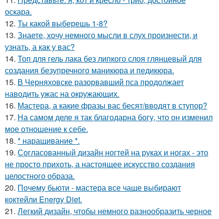
оскара.
12.
Ты какой выберешь 1-8?
13.
Знаете, хочу немного мысли в слух произнести, и
узнать, а как у вас?
14.
Топ для гель лака без липкого слоя глянцевый для
создания безупречного маникюра и педикюра.
15.
В Черняховске разорвавший пса продолжает
наводить ужас на окружающих.
16.
Мастера, а какие фразы вас бесят/вводят в ступор?
17.
На самом деле я так благодарна богу, что он изменил
мое отношение к себе.
18.
* наращивание *.
19.
Согласованный дизайн ногтей на руках и ногах - это
не просто прихоть, а настоящее искусство создания
целостного образа.
20.
Почему бьюти - мастера все чаще выбирают
коктейли Energy Diet.
21.
Легкий дизайн, чтобы немного разнообразить черное