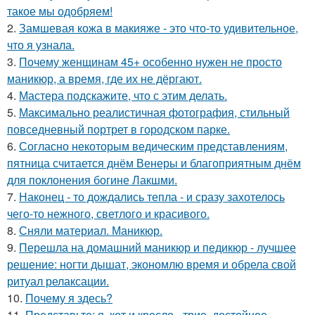
такое мы одобряем!
2.
Замшевая кожа в макияже - это что-то удивительное,
что я узнала.
3.
Почему женщинам 45+ особенно нужен не просто
маникюр, а время, где их не дёргают.
4.
Мастера подскажите, что с этим делать.
5.
Максимально реалистичная фотография, стильный
повседневный портрет в городском парке.
6.
Согласно некоторым ведическим представлениям,
пятница считается днём Венеры и благоприятным днём
для поклонения богине Лакшми.
7.
Наконец - то дождались тепла - и сразу захотелось
чего-то нежного, светлого и красивого.
8.
Сняли материал. Маникюр.
9.
Перешла на домашний маникюр и педикюр - лучшее
решение: ногти дышат, экономлю время и обрела свой
ритуал релаксации.
10.
Почему я здесь?
11.
Представьте: я, кот и кресло - трио, достойное