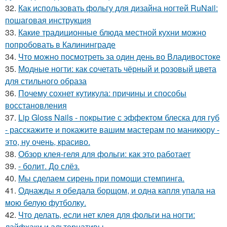
32.
Как использовать фольгу для дизайна ногтей RuNail:
пошаговая инструкция
33.
Какие традиционные блюда местной кухни можно
попробовать в Калининграде
34.
Что можно посмотреть за один день во Владивостоке
35.
Модные ногти: как сочетать чёрный и розовый цвета
для стильного образа
36.
Почему сохнет кутикула: причины и способы
восстановления
37.
Lip Gloss Nails - покрытие с эффектом блеска для губ
- расскажите и покажите вашим мастерам по маникюру -
это, ну очень, красиво.
38.
Обзор клея-геля для фольги: как это работает
39.
- болит. До слёз.
40.
Мы сделаем сирень при помощи стемпинга.
41.
Однажды я обедала борщом, и одна капля упала на
мою белую футболку.
42.
Что делать, если нет клея для фольги на ногти:
лайфхаки и альтернативы