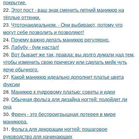
покрытие.
22.
Этот пост - ваш знак сменить летний маникюр на
тёплые оттенки.
23.
Чтотонаидеальном. - Они выбирают, потому что
могут себе позволить и позволяют!
24.
Почему важно делать маникюр регулярно.
25.
Лабубу - бум настал!
26.
Вот бывает же так, правда: вы долго думали над тем,
чтобы изменить свою прическу или сделать мейк чуть
ярче обычного.
27.
Какой маникюр идеально дополнит платье цвета
фуксии
28.
Маникюр к пудровому платью: советы и идеи
29.
Обычная фольга для дизайна ногтей: подойдет ли
она
30.
Френч - это беспроигрышная лотерея в мире
маникюра.
31.
Фольга для декорации ногтей: пошаговое
руководство для начинающих