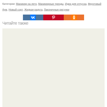
Категории:
Маникюр на лето
,
Маникюрные тренды
,
Идеи для отпуска
,
Фруктовый
бум
,
Новый сорт
,
Жидкая радуга
,
Лаконичные рисунки
Читайте также
Пропилы на ногтях после аппаратного маникюра.
Анонимно. Привет! Делала аппаратный маникюр себе и
возле кутикулы перепилила ноготь.