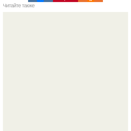
Читайте также
Стрижка рапсодия. Все женщины мечтают о длинных
ухоженных волосах.
Ультрареалистичный дорогой лайфстайл селфи снимок
на фронтальную камеру.