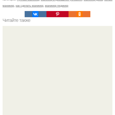
маникюр
,
как сделать маникюр
,
маникюр педикюр
Читайте также
Стрижка рапсодия. Все женщины мечтают о длинных
ухоженных волосах.