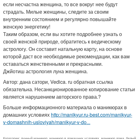
если несчастна женщина, то все вокруг нее будут
страдать. Милые женщины, следите за своим
внутренним состоянием и регулярно повышайте
женскую энергетику!
Таким образом, если вы хотите подробнее узнать о
своей женской природе, обратитесь к ведическому
астрологу. Он составит натальную карту, на основе
которой даст все необходимые рекомендации, как вам
оставаться женственными и прекрасными.
Джйотиш астрология луна женщина.
Автор: дана сатори, Vedica. ru обратная ссылка
обязательна. Несанкционированное копирование статьи
является нарушением авторского права.?
Больше информационного материала о маникюрах в
домашних условиях
http://manikyur.ru-best.com/manikyur-
v-domashnih-usloviyah/manikyur-v-do...
Категории:
лунный маникюр
,
маникюр в домашних условиях
,
маникюр дома
,
белый