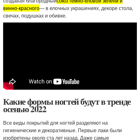
создавая благородный
союз темно-еловой зелени и
винно-красного
— в елочных украшениях, декоре стола,
свечах, подушках и обивке.
Какие формы ногтей будут в тренде
осенью 2022
Все виды покрытий для ногтей разделяют на
гигиенические и декоративные. Первые лаки были
изобретены около ста лет назад. Даже самые