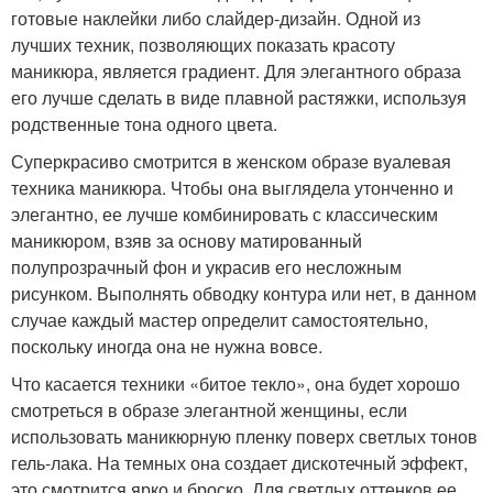
готовые наклейки либо слайдер-дизайн. Одной из
лучших техник, позволяющих показать красоту
маникюра, является градиент. Для элегантного образа
его лучше сделать в виде плавной растяжки, используя
родственные тона одного цвета.
Суперкрасиво смотрится в женском образе вуалевая
техника маникюра. Чтобы она выглядела утонченно и
элегантно, ее лучше комбинировать с классическим
маникюром, взяв за основу матированный
полупрозрачный фон и украсив его несложным
рисунком. Выполнять обводку контура или нет, в данном
случае каждый мастер определит самостоятельно,
поскольку иногда она не нужна вовсе.
Что касается техники «битое текло», она будет хорошо
смотреться в образе элегантной женщины, если
использовать маникюрную пленку поверх светлых тонов
гель-лака. На темных она создает дискотечный эффект,
это смотрится ярко и броско. Для светлых оттенков ее