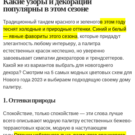
Какие узоры и декорации
популярны в этом сезоне
Традиционный тандем красного и зеленого
в этом году
теснят холодные и природные оттенки. Синий и белый
— явные фавориты этого сезона
, которые придадут
элегантность любому интерьеру, а палитра
естественных красок неспешно, но уверенно
завоевывает симпатии декораторов и трендсеттеров.
Какой же из вариантов выбрать для новогоднего
декора? Смотрим на 5 самых модных цветовых схем для
Нового года 2023 и выбираем подходящую своему дому
палитру.
1. Оттенки природы
Спокойствие, только спокойствие — эти слова лучше
всего описывают модную палитру естественных бежево-
терракотовых красок, модную в наступающем
году.
Оттенки небеленого льна, размытого оранжевого,