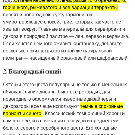
горчичного, рыжеватого и все вариации терракоты
вносят в новогоднюю суету гармонию и
умиротворяющее спокойствие, которых так часто не
хватает вокруг. Главные материалы для сервировки и
декора в природной палитре — лен, дерево и керамика.
Если хочется немного оживить обстановку, добавьте
несколько ярких штрихов из той же натуральной
палитры — насыщенный оранжевый или шафрановый.
2. Благородный синий
Оттенки этого цвета популярны не только в мебельных
обивках ( синие диваны бьют все рекорды), для
новогоднего оформления известные дизайнеры и
декораторы все чаще используют
темные спокойные
варианты синего
. Классический темно-синий хорош и
сам по себе, и в сочетании с посудой и предметами
белого, серого и серебряного цвета. Его холодные
оттенки напоминают о сущности зимы, о времени