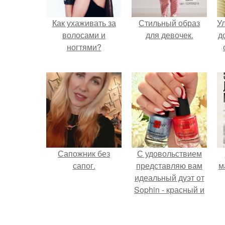
Как ухаживать за
Стильный образ
У
волосами и
для девочек.
д
ногтями?
Сапожник без
С удовольствием
сапог.
представляю вам
м
идеальный дуэт от
Sophin - красный и
синий оттенки Sand
Effect номер 0299 и