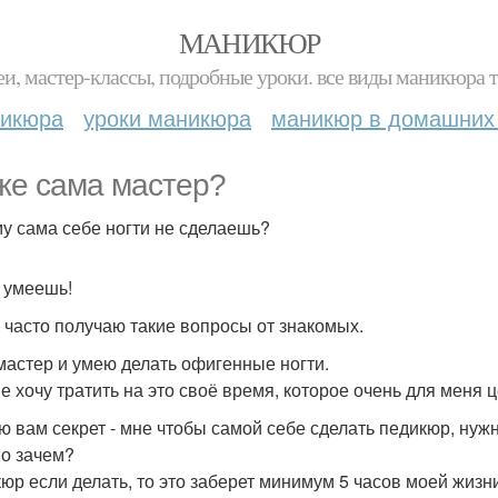
МАНИКЮР
и, мастер-классы, подробные уроки. все виды маникюра т
никюра
уроки маникюра
маникюр в домашних
же сама мастер?
у сама себе ногти не сделаешь?
 умеешь!
 часто получаю такие вопросы от знакомых.
 мастер и умею делать офигенные ногти.
не хочу тратить на это своё время, которое очень для меня 
ю вам секрет - мне чтобы самой себе сделать педикюр, нужно
но зачем?
юр если делать, то это заберет минимум 5 часов моей жизн