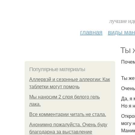
лучшие иде
главная
виды ма
Ты 
Почем
Популярные материалы
Ты же
Аллервэй и сезонные аллергии: Как
таблетки могут помочь
Очень
Мы наносим 2 слоя белого гель
Да, я
лака.
Но я 
Все комментарии читать не стала.
Откро
могу 
Анонимно пожалуйста. Очень буду
Маник
благодарна за выставление