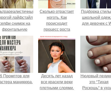
льтрареалистичный
Сколько отрастает
Подборка стиль
орогой лайфстайл
ноготь. Как
школьной оде
селфи снимок на
происходит
для девочек с 
фронтальную
процесс роста
камеру.
ногтей
5 Промптов для
Десять лет назад
Нюдовый педикю
астера маникюра.
все красили веки
это "Тихая
плотными слоями.
Роскошь" в ухо