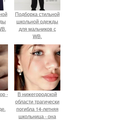
ной
Подборка стильной
жды
школьной одежды
WB.
для мальчиков с
WB.
р -
В нижегородской
области трагически
де.
погибла 14-летняя
школьница - она
покончила с собой
на фоне подготовки