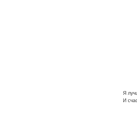
Я луч
И сча