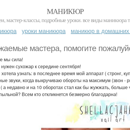
МАНИКЮР
и, мастер-классы, подробные уроки. все виды маникюра т
никюра
уроки маникюра
маникюр в домашних
жаемые мастера, помогите пожалуйс
е мы сила!
 нужен сухожар к середине сентября!
 хотела узнать: в последнее время мой аппарат ( стронг, куп
ные звуки, когда выкручиваю обороты на максимум (звон - р
 ( а недавно и на 10 оборотах стал как бы жужжать, больше 
пыльной? Всем кто откликнется безмерно благодарна!