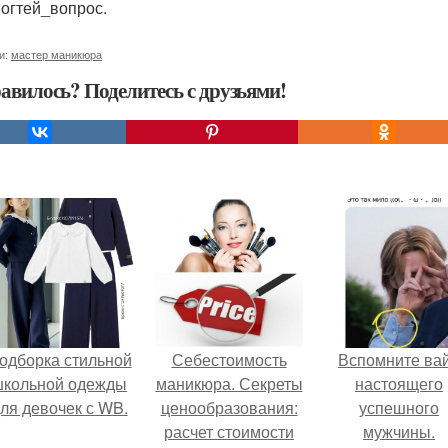
огтей_вопрос.
и:
мастер маникюра
авилось? Поделитесь с друзьями!
одборка стильной
Себестоимость
Вспомните ва
школьной одежды
маникюра. Секреты
настоящего
ля девочек с WB.
ценообразования:
успешного
расчет стоимости
мужчины.