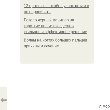
12 простых способов успокоиться и
не нервничать.
Розово черный маникюр на
короткие ногти: как сделать
стильное и эффективное решение
Волны на ногтях больших пальцев:
причины и лечение
⇦
И мор