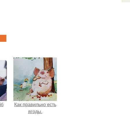
йб
Как правильно eсть
ягоды.