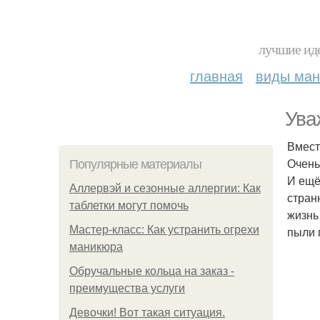
лучшие иде
главная
виды ма
Ува
Вмест
Очень
Популярные материалы
И ещё
Аллервэй и сезонные аллергии: Как
стран
таблетки могут помочь
жизнь
Мастер-класс: Как устранить огрехи
пыли 
маникюра
Обручальные кольца на заказ -
преимущества услуги
Девочки! Вот такая ситуация.