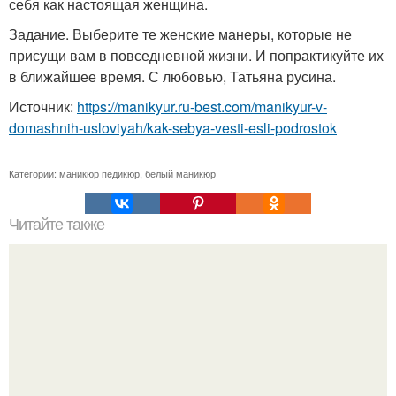
себя как настоящая женщина.
Задание. Выберите те женские манеры, которые не
присущи вам в повседневной жизни. И попрактикуйте их
в ближайшее время. С любовью, Татьяна русина.
Источник:
https://manikyur.ru-best.com/manikyur-v-
domashnih-usloviyah/kak-sebya-vesti-esli-podrostok
Категории:
маникюр педикюр
,
белый маникюр
Читайте также
Цвет ногтей о чем говорит. О чем говорит цвет лака