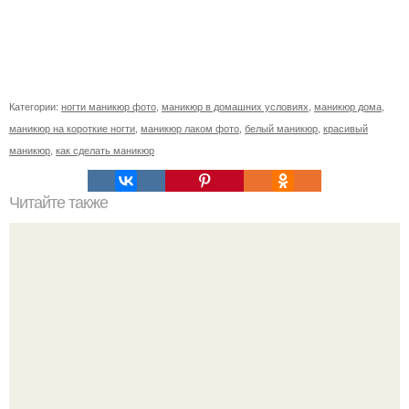
Категории:
ногти маникюр фото
,
маникюр в домашних условиях
,
маникюр дома
,
маникюр на короткие ногти
,
маникюр лаком фото
,
белый маникюр
,
красивый
маникюр
,
как сделать маникюр
Читайте также
Уважаемые девочки, девушки, женщины, первым 7
сделаю бесплатно?