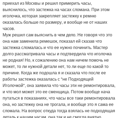
приехал из Москвы и решил примерить часы,
выяснилось, что застежка на часах сломана. При этом
иголочка, которая закрепляет застежку к ремню
оказалась больше по размеру, и вообще не от наших
часов.
Муж решил сам выяснить в чем дело. Не говоря что это
она нам заменила ремешок, показал ей сказав что
застежка сломалась и что ее нужно починить. Мастер
долго рассматривала часы и подтвердила что иголочка
не родная! Но, к сожалению она нам ничем помочь не
может, то ли нужной детали нет, то ли еще по какой то
причине. Когда же подошла я и сказала что после ее
работы застежка оказалась с "не Подходящей
Иголочкой", она заявила что часы эти не ремонтировала,
и что мол может это ее сменщица. Потом вообще нача
путаться в показаниях, что часы все таки ремонтировала
она, но застежку она не трогала, и вообще это я сама ее
сломала. На вопрос откуда тогда взялась не подходящая
деталь к нашим часам, она так и не смогла внятно