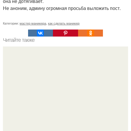
она не дотягивает.
Не аноним, админу огромная просьба выложить пост.
Категории:
мастер маникюра
,
как сделать маникюр
Читайте также
Не надо стесняться: 9 бьюти - проблем, которые твой
мужчина не замечает.