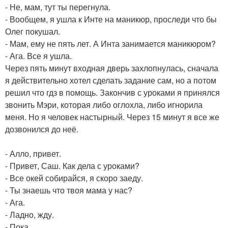
- Не, мам, тут ты перегнула.
- Вообщем, я ушла к Инте на маникюр, проследи что бы
Олег покушал.
- Мам, ему не пять лет. А Инта занимается маникюром?
- Ага. Все я ушла.
Через пять минут входная дверь захлопнулась, сначала
я действительно хотел сделать задание сам, но а потом
решил что гдз в помощь. Закончив с уроками я принялся
звонить Мэри, которая либо оглохла, либо игнорила
меня. Но я человек настырный. Через 15 минут я все же
дозвонился до неё.
- Алло, привет.
- Привет, Саш. Как дела с уроками?
- Все окей собирайся, я скоро заеду.
- Ты знаешь что твоя мама у нас?
- Ага.
- Ладно, жду.
- Пока.