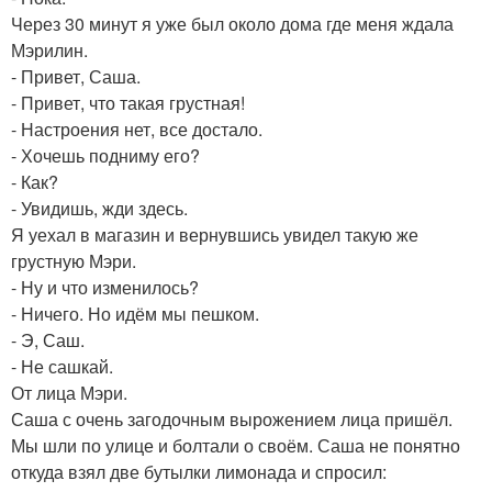
Через 30 минут я уже был около дома где меня ждала
Мэрилин.
- Привет, Саша.
- Привет, что такая грустная!
- Настроения нет, все достало.
- Хочешь подниму его?
- Как?
- Увидишь, жди здесь.
Я уехал в магазин и вернувшись увидел такую же
грустную Мэри.
- Ну и что изменилось?
- Ничего. Но идём мы пешком.
- Э, Саш.
- Не сашкай.
От лица Мэри.
Саша с очень загодочным вырожением лица пришёл.
Мы шли по улице и болтали о своём. Саша не понятно
откуда взял две бутылки лимонада и спросил: