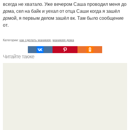
всегда не хватало. Уже вечером Саша проводил меня до
дома, сел на байк и уехал от отца Саши когда я зашёл
домой, я первым делом зашёл вк. Там было сообщение
от.
Категории:
как сделать маникюр
,
маникюр дома
Читайте также
Цвет ногтей о чем говорит. О чем говорит цвет лака